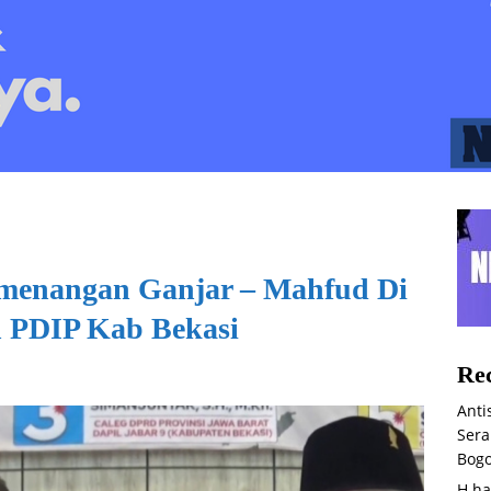
emenangan Ganjar – Mahfud Di
n PDIP Kab Bekasi
Rec
Anti
Sera
Bog
H.ha