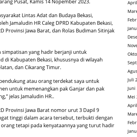
karang Pusat, Kamis 14 Nopember 2023.
Apri
Mare
yarakat Lintas Adat dan Budaya Bekasi,
Febr
oleh Jamaludin HR Caleg DPRD Kabupaten Bekasi,
Janu
D Provinsi Jawa Barat, dan Rolas Budiman Sitinjak
Des
Nov
 simpatisan yang hadir berjanji untuk
Okto
di Kabupaten Bekasi, khususnya di wilayah
Sep
latan, dan Cikarang Timur.
Agus
Juli
a pendukung atau orang terdekat saya untuk
tmen untuk memenangkan pak Ganjar dan pak
Juni
,” jelas Jamaludin HR..
Mei 
Apri
D Provinsi Jawa Barat nomor urut 3 Dapil 9
Mare
gat tinggi dalam acara tersebut, terbukti dengan
Febr
 orang tetapi pada kenyataannya yang turut hadir
Janu