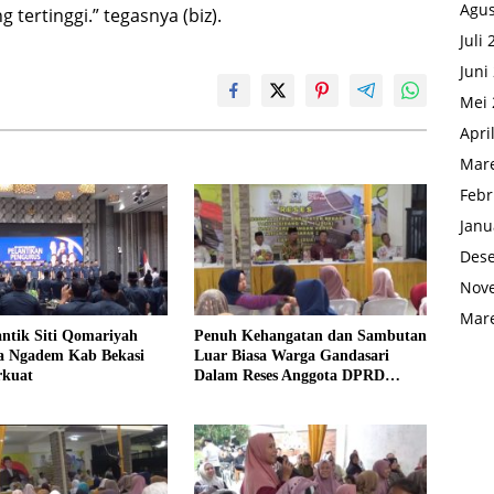
Agus
 tertinggi.” tegasnya (biz).
Juli
Juni
Mei 
Apri
Mare
Febr
Janu
Des
Nov
Mare
antik Siti Qomariyah
Penuh Kehangatan dan Sambutan
a Ngadem Kab Bekasi
Luar Biasa Warga Gandasari
rkuat
Dalam Reses Anggota DPRD
Ahmad Bin Olim