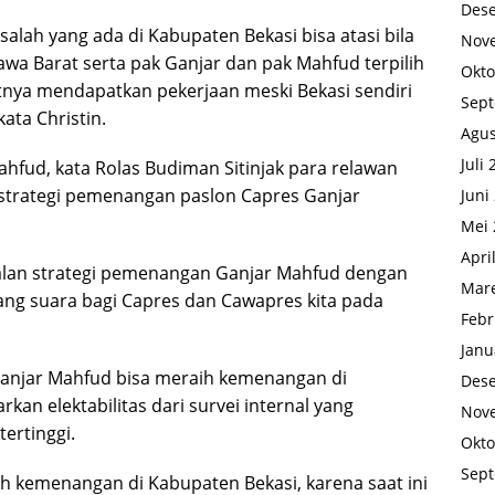
Des
lah yang ada di Kabupaten Bekasi bisa atasi bila
Nov
Jawa Barat serta pak Ganjar dan pak Mahfud terpilih
Okto
itnya mendapatkan pekerjaan meski Bekasi sendiri
Sep
ata Christin.
Agus
Juli
hfud, kata Rolas Budiman Sitinjak para relawan
n strategi pemenangan paslon Capres Ganjar
Juni
Mei 
Apri
alan strategi pemenangan Ganjar Mahfud dengan
Mare
ang suara bagi Capres dan Cawapres kita pada
Febr
Janu
s Ganjar Mahfud bisa meraih kemenangan di
Des
kan elektabilitas dari survei internal yang
Nov
tertinggi.
Okto
Sep
ih kemenangan di Kabupaten Bekasi, karena saat ini