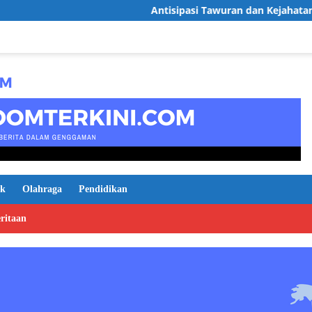
Antisipasi Tawuran dan Kejahatan 3C,Polsek Seran
ik
Olahraga
Pendidikan
ritaan