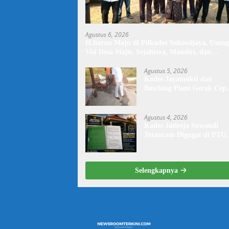
Agustus 6, 2026
H.harun Maju di Pilkades Sukawijaya, Usung
Visi Desa Maju, Sejahtera, Mandiri, dan
Religius Bangun Sukawijaya Lebih Baik Lagi
Agustus 5, 2026
Kades Jayamukti dan
Batching Plant Gerak Cep
Lakukan Penyiraman Jala
Tegal Danas Darurat Debu
Agustus 4, 2026
Kades Jatireja Suwandi
Terancam Digugat di PTU
Bandung,di Duga Tidak
Patuhi Putusan Inkrah
Komisi Informasi
Selengkapnya