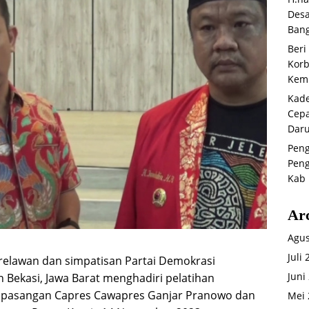
Desa
Bang
Beri
Korb
Kemb
Kade
Cepa
Daru
Peng
Peng
Kab 
Ar
Agus
Juli
 relawan dan simpatisan Partai Demokrasi
Juni
 Bekasi, Jawa Barat menghadiri pelatihan
pasangan Capres Cawapres Ganjar Pranowo dan
Mei 