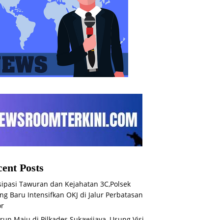
ent Posts
sipasi Tawuran dan Kejahatan 3C,Polsek
ng Baru Intensifkan OKJ di Jalur Perbatasan
or
run Maju di Pilkades Sukawijaya, Usung Visi