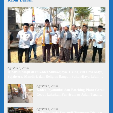
Kabar Daerah
Agustus 6, 2026
H.harun Maju di Pilkades Sukawijaya, Usung Visi Desa Maju,
Sejahtera, Mandiri, dan Religius Bangun Sukawijaya Lebih
Baik Lagi
Agustus 5, 2026
Kades Jayamukti dan Batching Plant Gerak
Cepat Lakukan Penyiraman Jalan Tegal
Danas Darurat Debu
Agustus 4, 2026
Kades Jatireja Suwandi Terancam Digugat