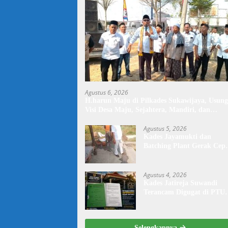
Agustus 6, 2026
H.harun Maju di Pilkades Sukawijaya, Usung
Visi Desa Maju, Sejahtera, Mandiri, dan
Religius Bangun Sukawijaya Lebih Baik Lagi
Agustus 5, 2026
Kades Jayamukti dan
Batching Plant Gerak Cep
Lakukan Penyiraman Jala
Tegal Danas Darurat Debu
Agustus 4, 2026
Kades Jatireja Suwandi
Terancam Digugat di PTU
Bandung,di Duga Tidak
Patuhi Putusan Inkrah
Komisi Informasi
Selengkapnya