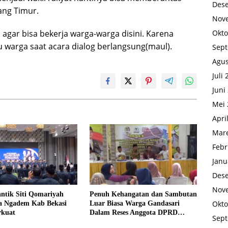
Des
ang Timur.
Nov
Okto
agar bisa bekerja warga-warga disini. Karena
 warga saat acara dialog berlangsung(maul).
Sep
Agus
Juli
Juni
Mei 
Apri
Mare
Febr
Janu
Des
Nov
antik Siti Qomariyah
Penuh Kehangatan dan Sambutan
Okto
a Ngadem Kab Bekasi
Luar Biasa Warga Gandasari
rkuat
Dalam Reses Anggota DPRD
Sep
Ahmad Bin Olim