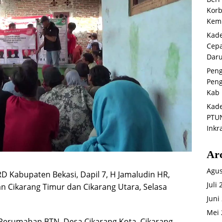
Korb
Kemb
Kade
Cepa
Daru
Peng
Peng
Kab 
Kade
PTUN
Inkr
Ar
Agus
 Kabupaten Bekasi, Dapil 7, H Jamaludin HR,
Juli
tan Cikarang Timur dan Cikarang Utara, Selasa
Juni
Mei 
h Perumahan BTN, Desa Cikarang Kota, Cikarang