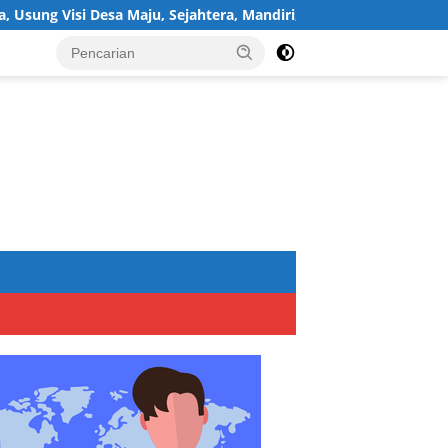
a Maju, Sejahtera, Mandiri, dan Religius Bangun Sukawijaya Lebi