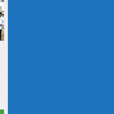
at
n
N