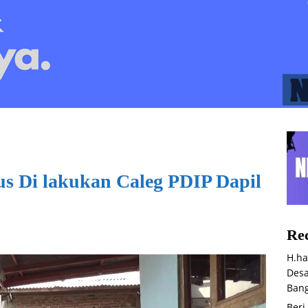
s Di lakukan Caleg PDIP Dapil
Rec
H.ha
Desa
Bang
Beri