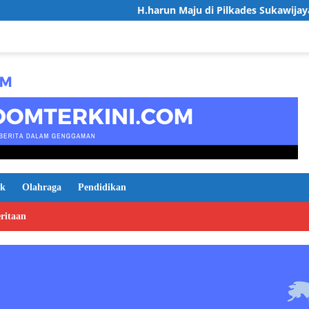
H.harun Maju di Pilkades Sukawijaya, Usung Visi Des
ik
Olahraga
Pendidikan
ritaan