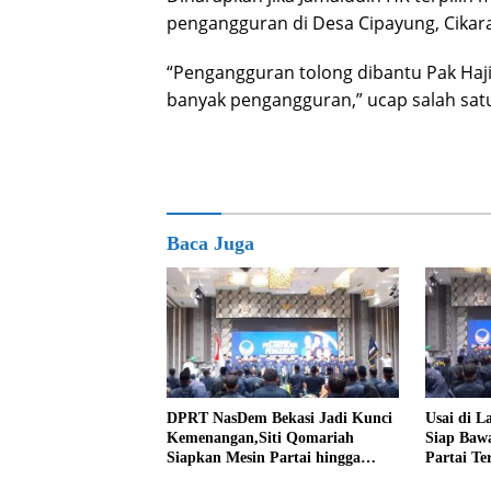
pengangguran di Desa Cipayung, Cikar
“Pengangguran tolong dibantu Pak Haji 
banyak pengangguran,” ucap salah satu
Baca Juga
DPRT NasDem Bekasi Jadi Kunci
Usai di L
Kemenangan,Siti Qomariah
Siap Baw
Siapkan Mesin Partai hingga
Partai Te
Tingkat TPS