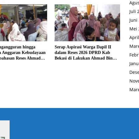
Agus
Juli
Juni
Mei 
Apri
Mare
ngangguran hingga
Serap Aspirasi Warga Dapil II
 Anggaran Kebudayaan
dalam Reses 2026 DPRD Kab
Febr
bahasan Reses Ahmad
Bekasi di Lakukan Ahmad Bin
Janu
Olim
Des
Nov
Mare