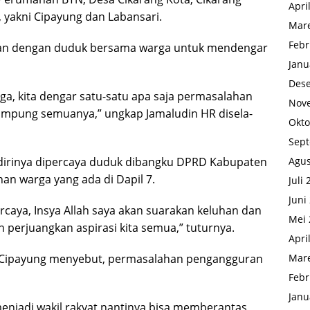
Apri
, yakni Cipayung dan Labansari.
Mare
Febr
kan dengan duduk bersama warga untuk mendengar
Janu
Des
ga, kita dengar satu-satu apa saja permasalahan
Nov
 tampung semuanya,” ungkap Jamaludin HR disela-
Okto
Sep
Agus
a dirinya dipercaya duduk dibangku DPRD Kabupaten
an warga yang ada di Dapil 7.
Juli
Juni
caya, Insya Allah saya akan suarakan keluhan dan
Mei 
perjuangkan aspirasi kita semua,” tuturnya.
Apri
Mare
 Cipayung menyebut, permasalahan pengangguran
Febr
Janu
menjadi wakil rakyat nantinya bisa memberantas