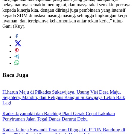
pelayanannya semakin meningkat, dan masyarakat semakin percaya
kepada kinerja kita, dengan diiringi juga pembinaan yang intensif
kepada SDM di instasi masing-masing, sehingga lingkungan kerja
nyaman, dan terciptanya keharmonisan antar rekan kerja,” tutup
Gani (Kuy).
Baca Juga
H.harun Maju di Pilkades Sukawijaya, Usung Visi Desa Maju,
Sejahtera, Mandiri, dan Religius Bangun Sukawijaya Lebih Baik
Lagi
Kades Jayamukti dan Batching Plant Gerak Cepat Lakukan
Penyiraman Jalan Tegal Danas Darurat Debu
Kades Jatireja Suwandi Terancam Digugat di PTUN Bandung,di