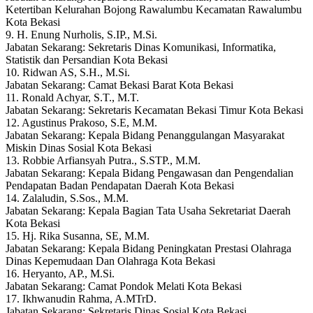
Ketertiban Kelurahan Bojong Rawalumbu Kecamatan Rawalumbu
Kota Bekasi
9. H. Enung Nurholis, S.IP., M.Si.
Jabatan Sekarang: Sekretaris Dinas Komunikasi, Informatika,
Statistik dan Persandian Kota Bekasi
10. Ridwan AS, S.H., M.Si.
Jabatan Sekarang: Camat Bekasi Barat Kota Bekasi
11. Ronald Achyar, S.T., M.T.
Jabatan Sekarang: Sekretaris Kecamatan Bekasi Timur Kota Bekasi
12. Agustinus Prakoso, S.E, M.M.
Jabatan Sekarang: Kepala Bidang Penanggulangan Masyarakat
Miskin Dinas Sosial Kota Bekasi
13. Robbie Arfiansyah Putra., S.STP., M.M.
Jabatan Sekarang: Kepala Bidang Pengawasan dan Pengendalian
Pendapatan Badan Pendapatan Daerah Kota Bekasi
14. Zalaludin, S.Sos., M.M.
Jabatan Sekarang: Kepala Bagian Tata Usaha Sekretariat Daerah
Kota Bekasi
15. Hj. Rika Susanna, SE, M.M.
Jabatan Sekarang: Kepala Bidang Peningkatan Prestasi Olahraga
Dinas Kepemudaan Dan Olahraga Kota Bekasi
16. Heryanto, AP., M.Si.
Jabatan Sekarang: Camat Pondok Melati Kota Bekasi
17. Ikhwanudin Rahma, A.MTrD.
Jabatan Sekarang: Sekretaris Dinas Sosial Kota Bekasi