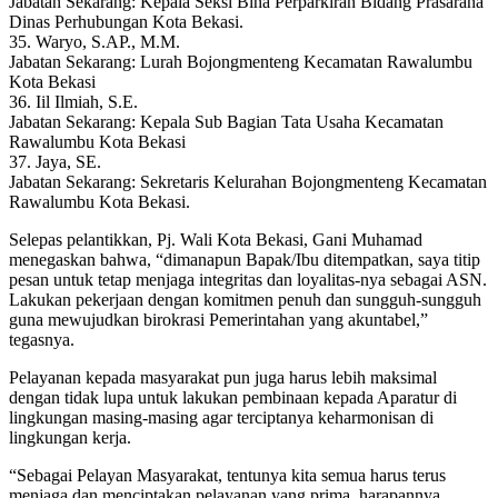
Jabatan Sekarang: Kepala Seksi Bina Perparkiran Bidang Prasarana
Dinas Perhubungan Kota Bekasi.
35. Waryo, S.AP., M.M.
Jabatan Sekarang: Lurah Bojongmenteng Kecamatan Rawalumbu
Kota Bekasi
36. Iil Ilmiah, S.E.
Jabatan Sekarang: Kepala Sub Bagian Tata Usaha Kecamatan
Rawalumbu Kota Bekasi
37. Jaya, SE.
Jabatan Sekarang: Sekretaris Kelurahan Bojongmenteng Kecamatan
Rawalumbu Kota Bekasi.
Selepas pelantikkan, Pj. Wali Kota Bekasi, Gani Muhamad
menegaskan bahwa, “dimanapun Bapak/Ibu ditempatkan, saya titip
pesan untuk tetap menjaga integritas dan loyalitas-nya sebagai ASN.
Lakukan pekerjaan dengan komitmen penuh dan sungguh-sungguh
guna mewujudkan birokrasi Pemerintahan yang akuntabel,”
tegasnya.
Pelayanan kepada masyarakat pun juga harus lebih maksimal
dengan tidak lupa untuk lakukan pembinaan kepada Aparatur di
lingkungan masing-masing agar terciptanya keharmonisan di
lingkungan kerja.
“Sebagai Pelayan Masyarakat, tentunya kita semua harus terus
menjaga dan menciptakan pelayanan yang prima, harapannya