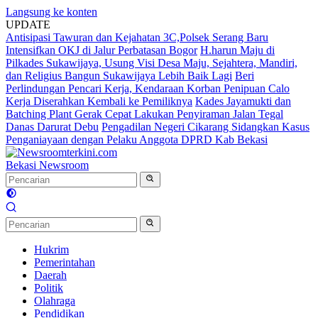
Langsung ke konten
UPDATE
Antisipasi Tawuran dan Kejahatan 3C,Polsek Serang Baru
Intensifkan OKJ di Jalur Perbatasan Bogor
H.harun Maju di
Pilkades Sukawijaya, Usung Visi Desa Maju, Sejahtera, Mandiri,
dan Religius Bangun Sukawijaya Lebih Baik Lagi
Beri
Perlindungan Pencari Kerja, Kendaraan Korban Penipuan Calo
Kerja Diserahkan Kembali ke Pemiliknya
Kades Jayamukti dan
Batching Plant Gerak Cepat Lakukan Penyiraman Jalan Tegal
Danas Darurat Debu
Pengadilan Negeri Cikarang Sidangkan Kasus
Penganiayaan dengan Pelaku Anggota DPRD Kab Bekasi
Bekasi Newsroom
Hukrim
Pemerintahan
Daerah
Politik
Olahraga
Pendidikan