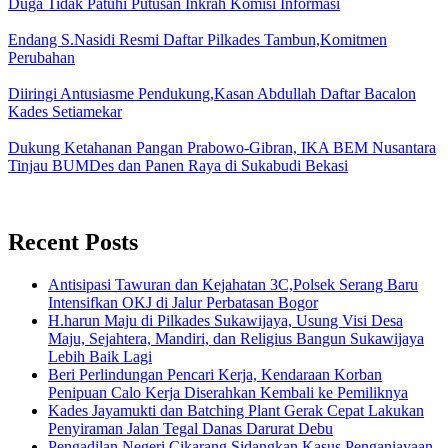
Duga Tidak Patuhi Putusan Inkrah Komisi Informasi
Endang S.Nasidi Resmi Daftar Pilkades Tambun,Komitmen
Perubahan
Diiringi Antusiasme Pendukung,Kasan Abdullah Daftar Bacalon
Kades Setiamekar
Dukung Ketahanan Pangan Prabowo-Gibran, IKA BEM Nusantara
Tinjau BUMDes dan Panen Raya di Sukabudi Bekasi
Recent Posts
Antisipasi Tawuran dan Kejahatan 3C,Polsek Serang Baru
Intensifkan OKJ di Jalur Perbatasan Bogor
H.harun Maju di Pilkades Sukawijaya, Usung Visi Desa
Maju, Sejahtera, Mandiri, dan Religius Bangun Sukawijaya
Lebih Baik Lagi
Beri Perlindungan Pencari Kerja, Kendaraan Korban
Penipuan Calo Kerja Diserahkan Kembali ke Pemiliknya
Kades Jayamukti dan Batching Plant Gerak Cepat Lakukan
Penyiraman Jalan Tegal Danas Darurat Debu
Pengadilan Negeri Cikarang Sidangkan Kasus Penganiayaan