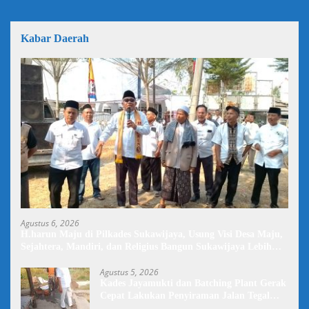
Kabar Daerah
Agustus 6, 2026
H.harun Maju di Pilkades Sukawijaya, Usung Visi Desa Maju,
Sejahtera, Mandiri, dan Religius Bangun Sukawijaya Lebih
Baik Lagi
Agustus 5, 2026
Kades Jayamukti dan Batching Plant Gerak
Cepat Lakukan Penyiraman Jalan Tegal
Danas Darurat Debu