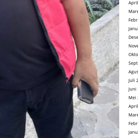
Apri
Mare
Febr
Janu
Des
Nov
Okto
Sep
Agus
Juli
Juni
Mei 
Apri
Mare
Febr
Janu