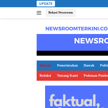
Langsung
UPDATE
ke
konten
Bekasi Newsroom
Hukrim
Pemerintahan
Daerah
Polit
Redaksi
Tentang Kami
Pedoman Pembe