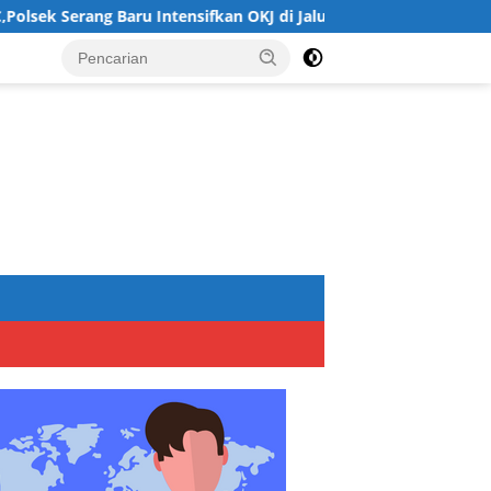
tensifkan OKJ di Jalur Perbatasan Bogor
H.harun Maju di