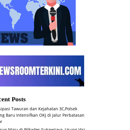
ent Posts
sipasi Tawuran dan Kejahatan 3C,Polsek
ng Baru Intensifkan OKJ di Jalur Perbatasan
or
run Maju di Pilkades Sukawijaya, Usung Visi