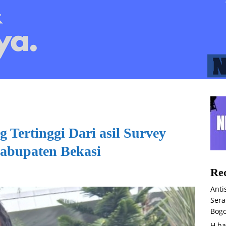
 Tertinggi Dari asil Survey
abupaten Bekasi
Rec
Anti
Sera
Bog
H.ha