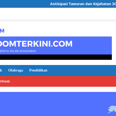
Antisipasi Tawuran dan Kejahatan 3C,Polsek Serang Baru In
ik
Olahraga
Pendidikan
ritaan