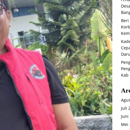
Desa
Bang
Beri
Korb
Kemb
Kade
Cepa
Daru
Peng
Peng
Kab 
Ar
Agus
Juli
Juni
Mei 