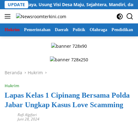
Langsung
 Sukawijaya, Usung Visi Desa Maju, Sejahtera, Mandiri, dan Reli
UPDATE
ke
konten
Hukrim
Pemerintahan
Daerah
Politik
Olahraga
Pendidikan
Beranda
Hukrim
Hukrim
Lapas Kelas 1 Cipinang Bersama Polda
Jabar Ungkap Kasus Love Scamming
Rafi Algifari
Juni 28, 2024