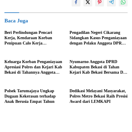
Baca Juga
Beri Perlindungan Pencari
Pengadilan Negeri Cikarang
Kerja, Kendaraan Korban
Sidangkan Kasus Penganiayaan
Penipuan Calo Kerja
dengan Pelaku Anggota DPRD
Diserahkan Kembali ke
Kab Bekasi
Pemiliknya
Keluarga Korban Penganiayaan
Nyumarno Anggota DPRD
Apresiasi Polres dan Kejari Kab
Kabupaten Bekasi di Tahan
Bekasi di Tahannya Anggota
Kejari Kab Bekasi Bersama Dua
DPRD Kab Bekasi
Temannya
Polsek Tarumajaya Ungkap
Dedikasi Melayani Masyarakat,
Dugaan Kekerasan terhadap
Polres Metro Bekasi Raih Presisi
Anak Berusia Empat Tahun
Award dari LEMKAPI