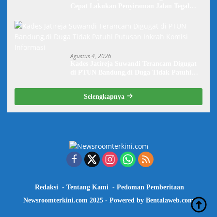
Cepat Lakukan Penyiraman Jalan Tegal
Danas Darurat Debu
Agustus 4, 2026
Kades Jatireja Suwandi Terancam Digugat
di PTUN Bandung,di Duga Tidak Patuhi
Putusan Inkrah Komisi Informasi
Selengkapnya
Redaksi
Tentang Kami
Pedoman Pemberitaan
Newsroomterkini.com 2025 - Powered by
Bentalaweb.com