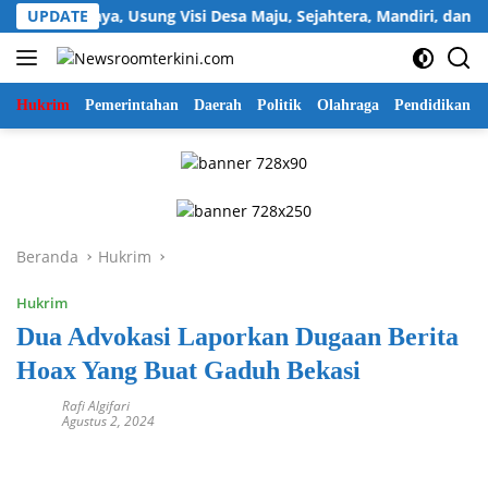
Langsung
ukawijaya, Usung Visi Desa Maju, Sejahtera, Mandiri, dan Religi
UPDATE
ke
konten
Hukrim
Pemerintahan
Daerah
Politik
Olahraga
Pendidikan
Beranda
Hukrim
Hukrim
Dua Advokasi Laporkan Dugaan Berita
Hoax Yang Buat Gaduh Bekasi
Rafi Algifari
Agustus 2, 2024