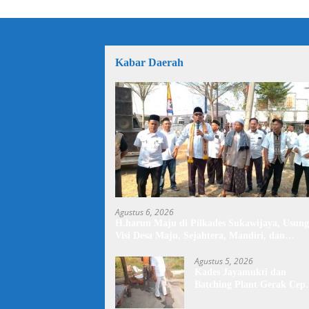
Kabar Daerah
Agustus 6, 2026
H.harun Maju di Pilkades Sukawijaya, Usung
Visi Desa Maju, Sejahtera, Mandiri, dan
Religius Bangun Sukawijaya Lebih Baik Lagi
Agustus 5, 2026
Kades Jayamukti dan
Batching Plant Gerak Cep
Lakukan Penyiraman Jala