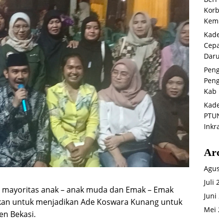
Korb
Kemb
Kade
Cepa
Daru
Peng
Peng
Kab 
Kade
PTUN
Inkr
Ar
Agus
Juli
 mayoritas anak – anak muda dan Emak – Emak
Juni
kan untuk menjadikan Ade Koswara Kunang untuk
Mei 
en Bekasi.