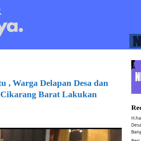
u , Warga Delapan Desa dan
Cikarang Barat Lakukan
Rec
H.ha
Desa
Bang
Beri