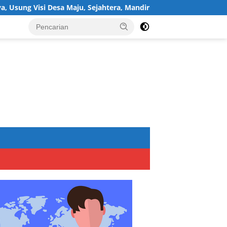
 Maju, Sejahtera, Mandiri, dan Religius Bangun Sukawijaya Lebih