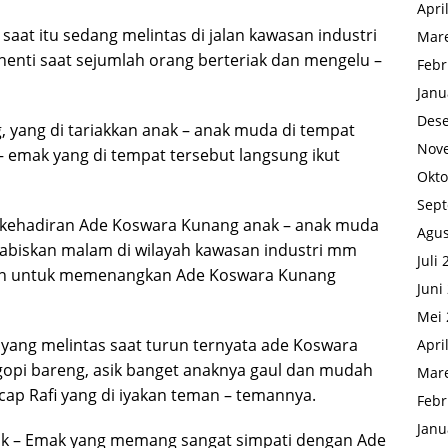
Apri
at itu sedang melintas di jalan kawasan industri
Mare
rhenti saat sejumlah orang berteriak dan mengelu –
Febr
Janu
Des
yang di tariakkan anak – anak muda di tempat
Nov
 emak yang di tempat tersebut langsung ikut
Okto
Sep
 kehadiran Ade Koswara Kunang anak – anak muda
Agus
biskan malam di wilayah kawasan industri mm
Juli
kan untuk memenangkan Ade Koswara Kunang
Juni
Mei 
 yang melintas saat turun ternyata ade Koswara
Apri
opi bareng, asik banget anaknya gaul dan mudah
Mare
cap Rafi yang di iyakan teman – temannya.
Febr
Janu
ak – Emak yang memang sangat simpati dengan Ade