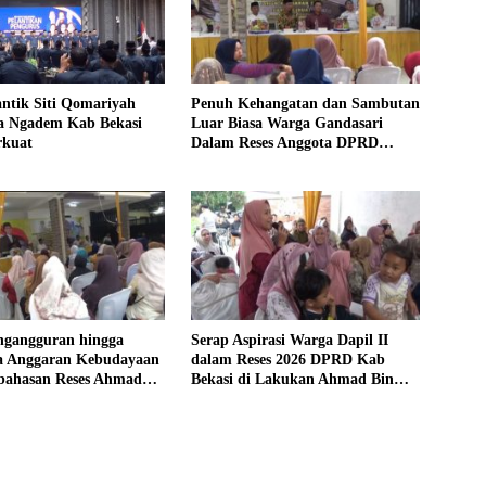
antik Siti Qomariyah
Penuh Kehangatan dan Sambutan
a Ngadem Kab Bekasi
Luar Biasa Warga Gandasari
rkuat
Dalam Reses Anggota DPRD
Ahmad Bin Olim
ngangguran hingga
Serap Aspirasi Warga Dapil II
 Anggaran Kebudayaan
dalam Reses 2026 DPRD Kab
bahasan Reses Ahmad
Bekasi di Lakukan Ahmad Bin
Olim