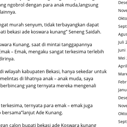
Des
dang ngobrol dengan para anak muda,langsung
Nov
lainnya.
Okto
gat murah senyum, tidak terbayangkan dapat
Sep
ati bekasi ade koswara kunang” Seneng Saidah.
Agus
Juli
swara Kunang, saat di mintai tanggapannya
Juni
mak – Emak, mengaku sangat terkesima terlebih
Mei 
irinya.
Apri
 di wilayah kabupaten Bekasi, hanya sekedar untuk
Mare
 melintas di lihatnya anak – anak muda, saya
Febr
 berbincang yang ternyata mereka mengenali
Janu
Des
 terkesima, ternyata para emak – emak juga
Nov
 bersama”lanjut Ade Kunang.
Okto
Sep
an calon bupati bekasi ade Koswara kunang