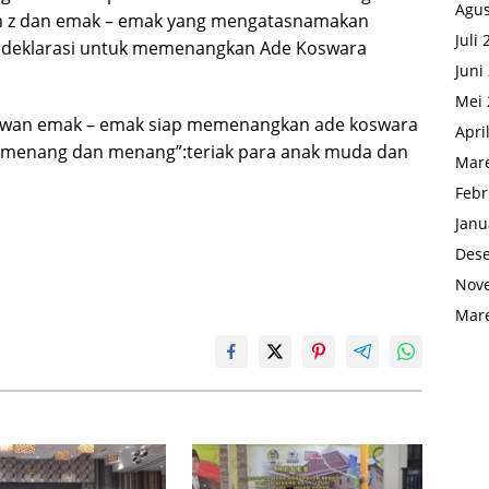
Agus
 gen z dan emak – emak yang mengatasnamakan
Juli
deklarasi untuk memenangkan Ade Koswara
Juni
Mei 
lawan emak – emak siap memenangkan ade koswara
Apri
,menang dan menang”:teriak para anak muda dan
Mare
Febr
Janu
Des
Nov
Mare