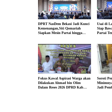
DPRT NasDem Bekasi Jadi Kunci
Usai di L
Kemenangan,Siti Qomariah
Siap Baw
Siapkan Mesin Partai hingga
Partai Te
Tingkat TPS
Fokus Kawal Aspirasi Warga akan
Soroti Pe
Dilakukan Ahmad bin Olim
Minimnya
Dalam Reses 2026 DPRD Kab
Jadi Pem
Bekasi
bin Olim