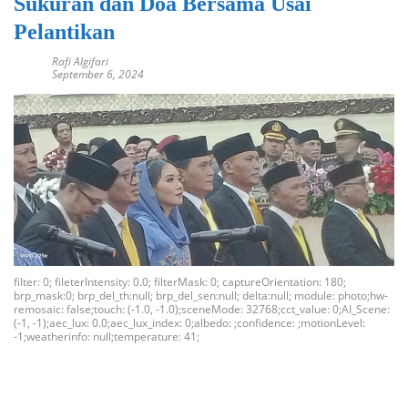
Sukuran dan Doa Bersama Usai
Pelantikan
Rafi Algifari
September 6, 2024
filter: 0; fileterIntensity: 0.0; filterMask: 0; captureOrientation: 180;
brp_mask:0; brp_del_th:null; brp_del_sen:null; delta:null; module: photo;hw-
remosaic: false;touch: (-1.0, -1.0);sceneMode: 32768;cct_value: 0;AI_Scene:
(-1, -1);aec_lux: 0.0;aec_lux_index: 0;albedo: ;confidence: ;motionLevel:
-1;weatherinfo: null;temperature: 41;