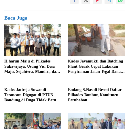
Baca Juga
H.harun Maju di Pilkades
Kades Jayamukti dan Batching
Sukawijaya, Usung Visi Desa
Plant Gerak Cepat Lakukan
Maju, Sejahtera, Mandiri, dan
Penyiraman Jalan Tegal Danas
Religius Bangun Sukawijaya
Darurat Debu
Lebih Baik Lagi
Kades Jatireja Suwandi
Endang S.Nasidi Resmi Daftar
Terancam Digugat di PTUN
Pilkades Tambun,Komitmen
Bandung,di Duga Tidak Patuhi
Perubahan
Putusan Inkrah Komisi
Informasi