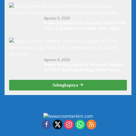
Agustus 5, 2026
Kades Jayamukti dan Batching Plant Gerak
Cepat Lakukan Penyiraman Jalan Tegal
Danas Darurat Debu
Agustus 4, 2026
Kades Jatireja Suwandi Terancam Digugat
di PTUN Bandung,di Duga Tidak Patuhi
Putusan Inkrah Komisi Informasi
Selengkapnya