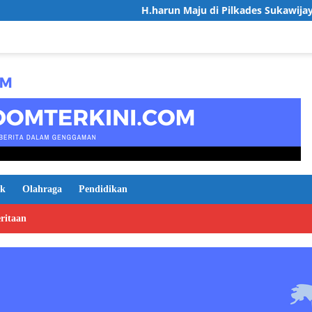
H.harun Maju di Pilkades Sukawijaya, Usung Visi D
ik
Olahraga
Pendidikan
ritaan