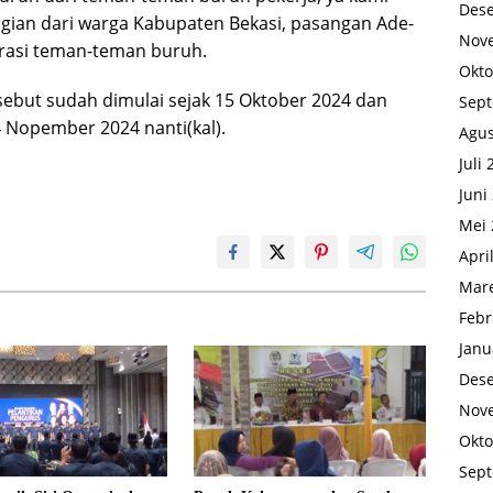
Des
gian dari warga Kabupaten Bekasi, pasangan Ade-
Nov
rasi teman-teman buruh.
Okto
but sudah dimulai sejak 15 Oktober 2024 dan
Sep
4 Nopember 2024 nanti(kal).
Agus
Juli
Juni
Mei 
Apri
Mare
Febr
Janu
Des
Nov
Okto
Sep