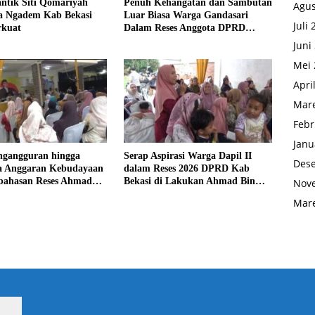
antik Siti Qomariyah
Penuh Kehangatan dan Sambutan
Agus
a Ngadem Kab Bekasi
Luar Biasa Warga Gandasari
Juli
rkuat
Dalam Reses Anggota DPRD
Ahmad Bin Olim
Juni
Mei 
Apri
Mare
Febr
Janu
ngangguran hingga
Serap Aspirasi Warga Dapil II
Des
 Anggaran Kebudayaan
dalam Reses 2026 DPRD Kab
bahasan Reses Ahmad
Bekasi di Lakukan Ahmad Bin
Nov
Olim
Mare