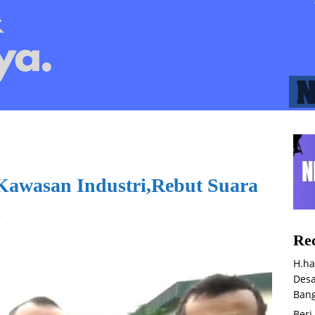
Kawasan Industri,Rebut Suara
i
Rec
H.ha
Desa
Bang
Beri