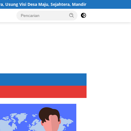
esa Maju, Sejahtera, Mandiri, dan Religius Bangun Sukawijaya Leb