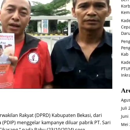
Korb
Kemb
Kade
Cepa
Daru
Peng
Peng
Kab 
Kade
PTUN
Inkr
Ar
Agus
Juli
wakilan Rakyat (DPRD) Kabupaten Bekasi, dari
Juni
 (PDIP) menggelar kampanye diluar pabrik PT. Sari
Mei 
Cikarang,” pada Rabu (23/10/2024) sore.