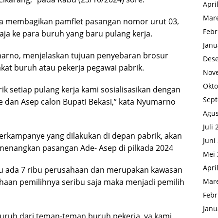
Apri
Mare
ra membagikan pamflet pasangan nomor urut 03,
Febr
ja ke para buruh yang baru pulang kerja.
Janu
rno, menjelaskan tujuan penyebaran brosur
Des
at buruh atau pekerja pegawai pabrik.
Nov
Okto
ik setiap pulang kerja kami sosialisasikan dengan
Sep
dan Asep calon Bupati Bekasi,” kata Nyumarno
Agus
Juli
erkampanye yang dilakukan di depan pabrik, akan
Juni
menangkan pasangan Ade- Asep di pilkada 2024
Mei 
Apri
si itu ada 7 ribu perusahaan dan merupakan kawasan
Mare
ahaan pemilihnya seribu saja maka menjadi pemilih
Febr
Janu
 buruh dari teman-teman buruh pekerja, ya kami