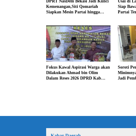
DPRT NasDem Bekasi Jadi Kunci
Usai di L
Kemenangan,Siti Qomariah
Siap Baw
Siapkan Mesin Partai hingga
Partai Te
Tingkat TPS
Fokus Kawal Aspirasi Warga akan
Soroti Pe
Dilakukan Ahmad bin Olim
Minimnya
Dalam Reses 2026 DPRD Kab
Jadi Pem
Bekasi
bin Olim
Kabar Daerah