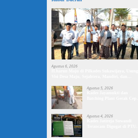
Agustus 6, 2026
H.harun Maju di Pilkades Sukawijaya, Usung
Visi Desa Maju, Sejahtera, Mandiri, dan
Religius Bangun Sukawijaya Lebih Baik Lagi
Agustus 5, 2026
Kades Jayamukti dan
Batching Plant Gerak Cep
Lakukan Penyiraman Jala
Tegal Danas Darurat Debu
Agustus 4, 2026
Kades Jatireja Suwandi
Terancam Digugat di PTU
Bandung,di Duga Tidak
Patuhi Putusan Inkrah