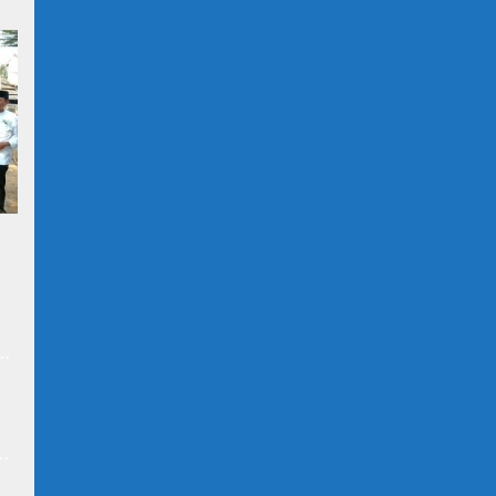
at
n
N