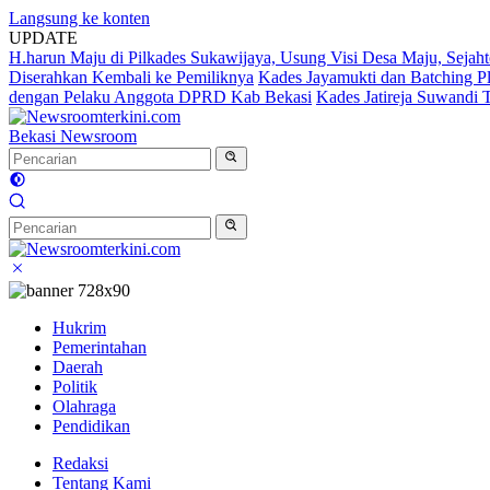
Langsung ke konten
UPDATE
H.harun Maju di Pilkades Sukawijaya, Usung Visi Desa Maju, Sejaht
Diserahkan Kembali ke Pemiliknya
Kades Jayamukti dan Batching P
dengan Pelaku Anggota DPRD Kab Bekasi
Kades Jatireja Suwandi 
Bekasi Newsroom
Hukrim
Pemerintahan
Daerah
Politik
Olahraga
Pendidikan
Redaksi
Tentang Kami