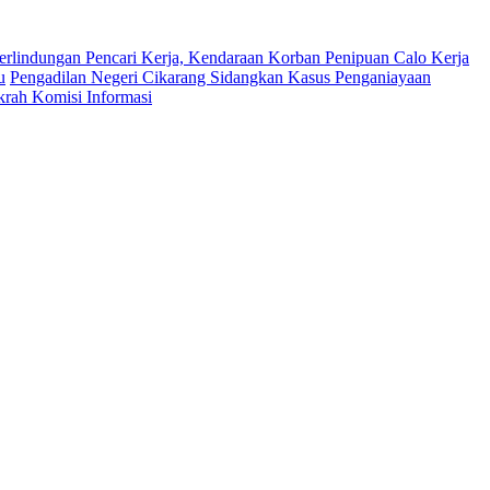
erlindungan Pencari Kerja, Kendaraan Korban Penipuan Calo Kerja
u
Pengadilan Negeri Cikarang Sidangkan Kasus Penganiayaan
krah Komisi Informasi