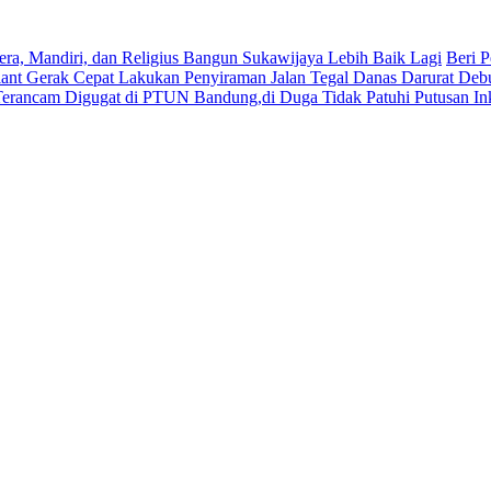
era, Mandiri, dan Religius Bangun Sukawijaya Lebih Baik Lagi
Beri P
lant Gerak Cepat Lakukan Penyiraman Jalan Tegal Danas Darurat Deb
Terancam Digugat di PTUN Bandung,di Duga Tidak Patuhi Putusan In