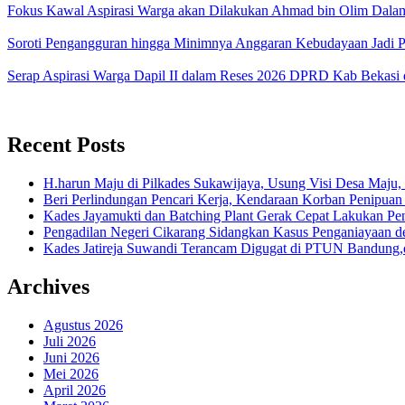
Fokus Kawal Aspirasi Warga akan Dilakukan Ahmad bin Olim Dal
Soroti Pengangguran hingga Minimnya Anggaran Kebudayaan Jadi 
Serap Aspirasi Warga Dapil II dalam Reses 2026 DPRD Kab Bekasi
Recent Posts
H.harun Maju di Pilkades Sukawijaya, Usung Visi Desa Maju, 
Beri Perlindungan Pencari Kerja, Kendaraan Korban Penipuan
Kades Jayamukti dan Batching Plant Gerak Cepat Lakukan Pe
Pengadilan Negeri Cikarang Sidangkan Kasus Penganiayaan
Kades Jatireja Suwandi Terancam Digugat di PTUN Bandung,d
Archives
Agustus 2026
Juli 2026
Juni 2026
Mei 2026
April 2026