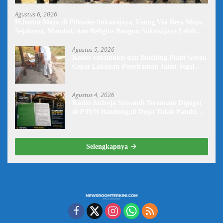
Agustus 6, 2026
H.harun Maju di Pilkades Sukawijaya, Usung Visi Desa Maju,
Sejahtera, Mandiri, dan Religius Bangun Sukawijaya Lebih
Baik Lagi
Agustus 5, 2026
Kades Jayamukti dan Batching Plant Gerak
Cepat Lakukan Penyiraman Jalan Tegal
Danas Darurat Debu
Agustus 4, 2026
Kades Jatireja Suwandi Terancam Digugat
di PTUN Bandung,di Duga Tidak Patuhi
Putusan Inkrah Komisi Informasi
Selengkapnya