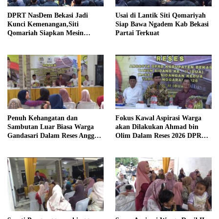
DPRT NasDem Bekasi Jadi
Usai di Lantik Siti Qomariyah
Kunci Kemenangan,Siti
Siap Bawa Ngadem Kab Bekasi
Qomariah Siapkan Mesin
Partai Terkuat
Partai hingga Tingkat TPS
Penuh Kehangatan dan
Fokus Kawal Aspirasi Warga
Sambutan Luar Biasa Warga
akan Dilakukan Ahmad bin
Gandasari Dalam Reses Anggota
Olim Dalam Reses 2026 DPRD
DPRD Ahmad Bin Olim
Kab Bekasi