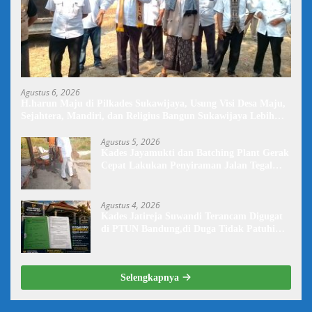
Agustus 6, 2026
H.harun Maju di Pilkades Sukawijaya, Usung Visi Desa Maju,
Sejahtera, Mandiri, dan Religius Bangun Sukawijaya Lebih
Baik Lagi
Agustus 5, 2026
Kades Jayamukti dan Batching Plant Gerak
Cepat Lakukan Penyiraman Jalan Tegal
Danas Darurat Debu
Agustus 4, 2026
Kades Jatireja Suwandi Terancam Digugat
di PTUN Bandung,di Duga Tidak Patuhi
Putusan Inkrah Komisi Informasi
Selengkapnya