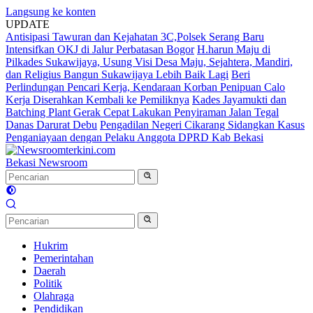
Langsung ke konten
UPDATE
Antisipasi Tawuran dan Kejahatan 3C,Polsek Serang Baru
Intensifkan OKJ di Jalur Perbatasan Bogor
H.harun Maju di
Pilkades Sukawijaya, Usung Visi Desa Maju, Sejahtera, Mandiri,
dan Religius Bangun Sukawijaya Lebih Baik Lagi
Beri
Perlindungan Pencari Kerja, Kendaraan Korban Penipuan Calo
Kerja Diserahkan Kembali ke Pemiliknya
Kades Jayamukti dan
Batching Plant Gerak Cepat Lakukan Penyiraman Jalan Tegal
Danas Darurat Debu
Pengadilan Negeri Cikarang Sidangkan Kasus
Penganiayaan dengan Pelaku Anggota DPRD Kab Bekasi
Bekasi Newsroom
Hukrim
Pemerintahan
Daerah
Politik
Olahraga
Pendidikan