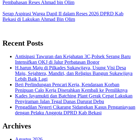
Pembahasan Reses Ahmad bin Olim
Serap Aspirasi Warga Dapil II dalam Reses 2026 DPRD Kab
Bekasi di Lakukan Ahmad Bin Olim
Recent Posts
Antisipasi Tawuran dan Kejahatan 3C,Polsek Serang Baru
Intensifkan OKJ di Jalur Perbatasan Bogor
H.harun Maju di Pilkades Sukawijaya, Usung Visi Desa
Maju, Sejahtera, Mandiri, dan Religius Bangun Sukawijaya
Lebih Baik Lagi
Beri Perlindungan Pencari Kerja, Kendaraan Korban
Penipuan Calo Kerja Diserahkan Kembali ke Pemiliknya
Kades Jayamukti dan Batching Plant Gerak Cepat Lakukan
Penyiraman Jalan Tegal Danas Darurat Debu
Pengadilan Negeri Cikarang Sidangkan Kasus Penganiayaan
dengan Pelaku Anggota DPRD Kab Bekasi
Archives
Agustus 2026