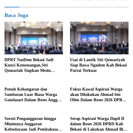
Baca Juga
DPRT NasDem Bekasi Jadi
Usai di Lantik Siti Qomariyah
Kunci Kemenangan,Siti
Siap Bawa Ngadem Kab Bekasi
Qomariah Siapkan Mesin
Partai Terkuat
Partai hingga Tingkat TPS
Penuh Kehangatan dan
Fokus Kawal Aspirasi Warga
Sambutan Luar Biasa Warga
akan Dilakukan Ahmad bin
Gandasari Dalam Reses Anggota
Olim Dalam Reses 2026 DPRD
DPRD Ahmad Bin Olim
Kab Bekasi
Soroti Pengangguran hingga
Serap Aspirasi Warga Dapil II
Minimnya Anggaran
dalam Reses 2026 DPRD Kab
Kebudayaan Jadi Pembahasan
Bekasi di Lakukan Ahmad Bin