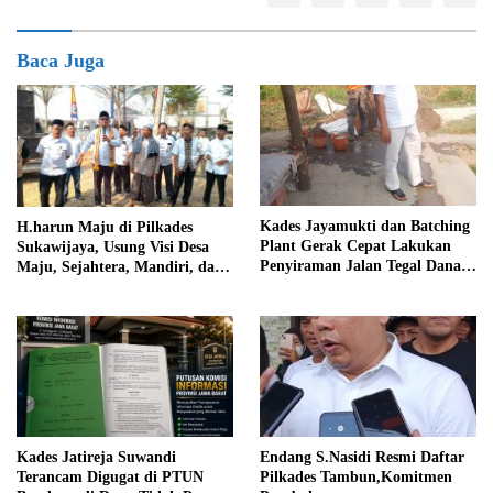
Baca Juga
Kades Jayamukti dan Batching
H.harun Maju di Pilkades
Plant Gerak Cepat Lakukan
Sukawijaya, Usung Visi Desa
Penyiraman Jalan Tegal Danas
Maju, Sejahtera, Mandiri, dan
Darurat Debu
Religius Bangun Sukawijaya
Lebih Baik Lagi
Kades Jatireja Suwandi
Endang S.Nasidi Resmi Daftar
Terancam Digugat di PTUN
Pilkades Tambun,Komitmen