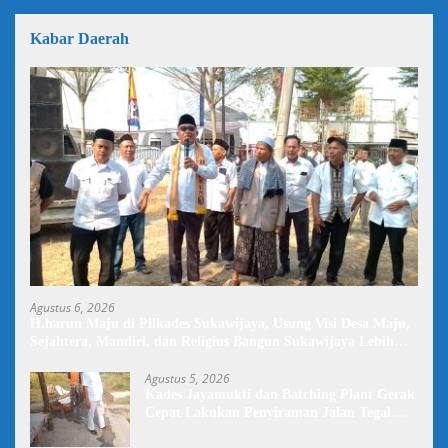
Kabar Daerah
Agustus 6, 2026
H.harun Maju di Pilkades Sukawijaya, Usung Visi Desa Maju,
Sejahtera, Mandiri, dan Religius Bangun Sukawijaya Lebih
Baik Lagi
Agustus 5, 2026
Kades Jayamukti dan Batching Plant Gerak
Cepat Lakukan Penyiraman Jalan Tegal
Danas Darurat Debu