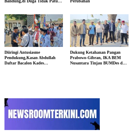
Bandung,di Duga Tidak Patuhi
Perubahan
Putusan Inkrah Komisi
Informasi
Diiringi Antusiasme
Dukung Ketahanan Pangan
Pendukung,Kasan Abdullah
Prabowo-Gibran, IKA BEM
Daftar Bacalon Kades
Nusantara Tinjau BUMDes dan
Setiamekar
Panen Raya di Sukabudi Bekasi