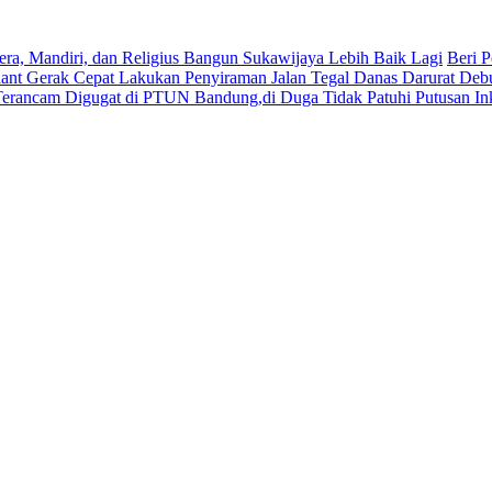
era, Mandiri, dan Religius Bangun Sukawijaya Lebih Baik Lagi
Beri P
lant Gerak Cepat Lakukan Penyiraman Jalan Tegal Danas Darurat Deb
Terancam Digugat di PTUN Bandung,di Duga Tidak Patuhi Putusan In