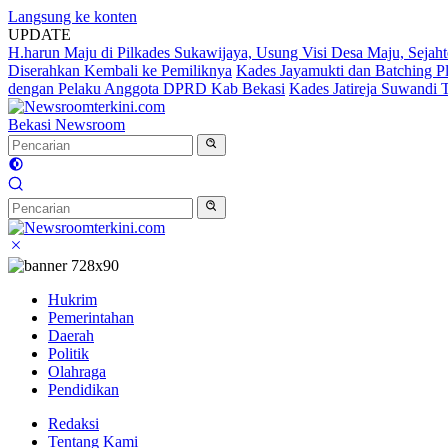
Langsung ke konten
UPDATE
H.harun Maju di Pilkades Sukawijaya, Usung Visi Desa Maju, Sejaht
Diserahkan Kembali ke Pemiliknya
Kades Jayamukti dan Batching P
dengan Pelaku Anggota DPRD Kab Bekasi
Kades Jatireja Suwandi 
Bekasi Newsroom
Hukrim
Pemerintahan
Daerah
Politik
Olahraga
Pendidikan
Redaksi
Tentang Kami