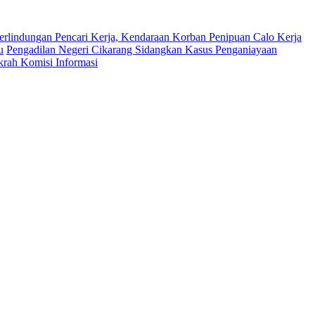
erlindungan Pencari Kerja, Kendaraan Korban Penipuan Calo Kerja
u
Pengadilan Negeri Cikarang Sidangkan Kasus Penganiayaan
krah Komisi Informasi