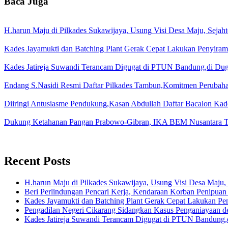
Baca Juga
H.harun Maju di Pilkades Sukawijaya, Usung Visi Desa Maju, Sejaht
Kades Jayamukti dan Batching Plant Gerak Cepat Lakukan Penyiram
Kades Jatireja Suwandi Terancam Digugat di PTUN Bandung,di Duga
Endang S.Nasidi Resmi Daftar Pilkades Tambun,Komitmen Perubah
Diiringi Antusiasme Pendukung,Kasan Abdullah Daftar Bacalon Kad
Dukung Ketahanan Pangan Prabowo-Gibran, IKA BEM Nusantara T
Recent Posts
H.harun Maju di Pilkades Sukawijaya, Usung Visi Desa Maju, 
Beri Perlindungan Pencari Kerja, Kendaraan Korban Penipuan
Kades Jayamukti dan Batching Plant Gerak Cepat Lakukan Pe
Pengadilan Negeri Cikarang Sidangkan Kasus Penganiayaan
Kades Jatireja Suwandi Terancam Digugat di PTUN Bandung,d