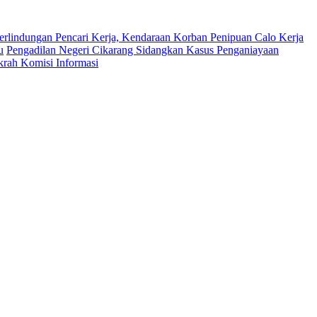
erlindungan Pencari Kerja, Kendaraan Korban Penipuan Calo Kerja
u
Pengadilan Negeri Cikarang Sidangkan Kasus Penganiayaan
krah Komisi Informasi