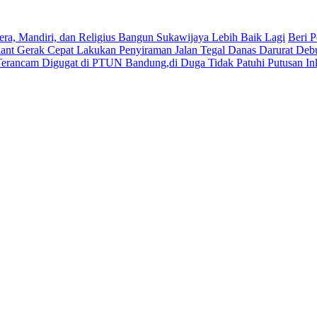
era, Mandiri, dan Religius Bangun Sukawijaya Lebih Baik Lagi
Beri P
lant Gerak Cepat Lakukan Penyiraman Jalan Tegal Danas Darurat Deb
Terancam Digugat di PTUN Bandung,di Duga Tidak Patuhi Putusan In