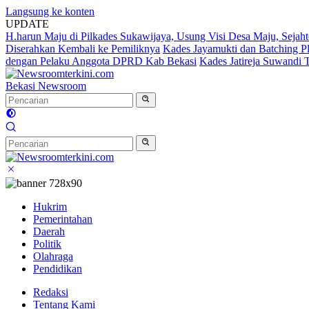
Langsung ke konten
UPDATE
H.harun Maju di Pilkades Sukawijaya, Usung Visi Desa Maju, Sejaht
Diserahkan Kembali ke Pemiliknya
Kades Jayamukti dan Batching P
dengan Pelaku Anggota DPRD Kab Bekasi
Kades Jatireja Suwandi 
Bekasi Newsroom
Hukrim
Pemerintahan
Daerah
Politik
Olahraga
Pendidikan
Redaksi
Tentang Kami