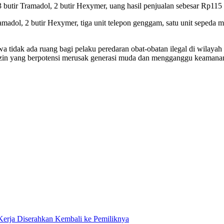
utir Tramadol, 2 butir Hexymer, uang hasil penjualan sebesar Rp115 ri
amadol, 2 butir Hexymer, tiga unit telepon genggam, satu unit sepeda m
idak ada ruang bagi pelaku peredaran obat-obatan ilegal di wilayah 
a izin yang berpotensi merusak generasi muda dan mengganggu keamana
Kerja Diserahkan Kembali ke Pemiliknya