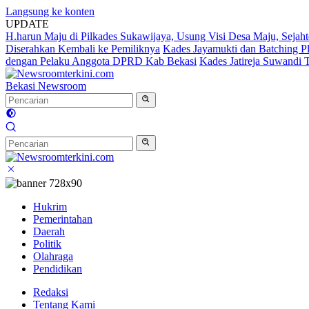
Langsung ke konten
UPDATE
H.harun Maju di Pilkades Sukawijaya, Usung Visi Desa Maju, Sejaht
Diserahkan Kembali ke Pemiliknya
Kades Jayamukti dan Batching P
dengan Pelaku Anggota DPRD Kab Bekasi
Kades Jatireja Suwandi 
Bekasi Newsroom
Hukrim
Pemerintahan
Daerah
Politik
Olahraga
Pendidikan
Redaksi
Tentang Kami