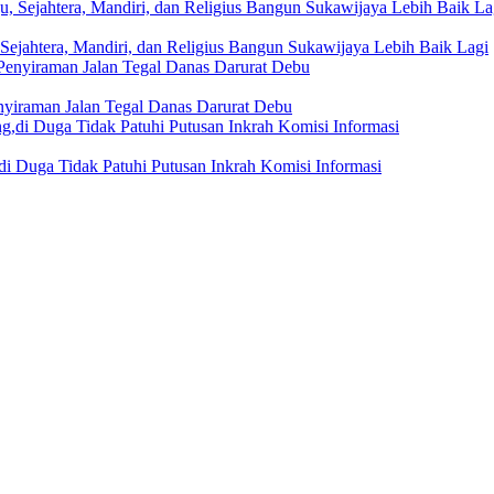
Sejahtera, Mandiri, dan Religius Bangun Sukawijaya Lebih Baik Lagi
nyiraman Jalan Tegal Danas Darurat Debu
i Duga Tidak Patuhi Putusan Inkrah Komisi Informasi