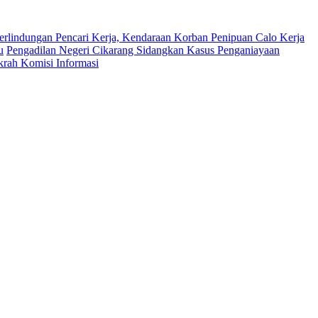
erlindungan Pencari Kerja, Kendaraan Korban Penipuan Calo Kerja
u
Pengadilan Negeri Cikarang Sidangkan Kasus Penganiayaan
krah Komisi Informasi