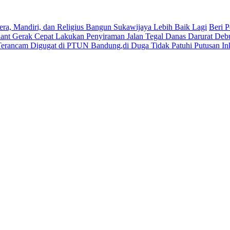
era, Mandiri, dan Religius Bangun Sukawijaya Lebih Baik Lagi
Beri P
lant Gerak Cepat Lakukan Penyiraman Jalan Tegal Danas Darurat Deb
Terancam Digugat di PTUN Bandung,di Duga Tidak Patuhi Putusan In