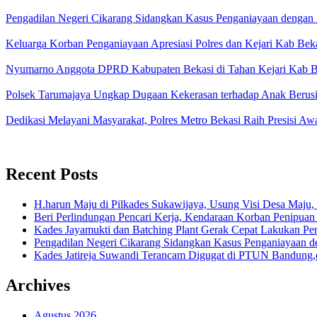
Pengadilan Negeri Cikarang Sidangkan Kasus Penganiayaan denga
Keluarga Korban Penganiayaan Apresiasi Polres dan Kejari Kab B
Nyumarno Anggota DPRD Kabupaten Bekasi di Tahan Kejari Kab 
Polsek Tarumajaya Ungkap Dugaan Kekerasan terhadap Anak Berus
Dedikasi Melayani Masyarakat, Polres Metro Bekasi Raih Presisi 
Recent Posts
H.harun Maju di Pilkades Sukawijaya, Usung Visi Desa Maju, 
Beri Perlindungan Pencari Kerja, Kendaraan Korban Penipuan
Kades Jayamukti dan Batching Plant Gerak Cepat Lakukan Pe
Pengadilan Negeri Cikarang Sidangkan Kasus Penganiayaan
Kades Jatireja Suwandi Terancam Digugat di PTUN Bandung,d
Archives
Agustus 2026