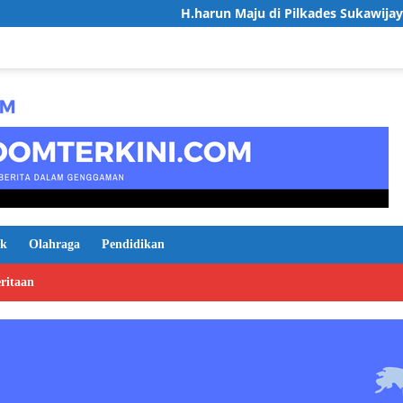
H.harun Maju di Pilkades Sukawijaya, Usung Visi
ik
Olahraga
Pendidikan
ritaan