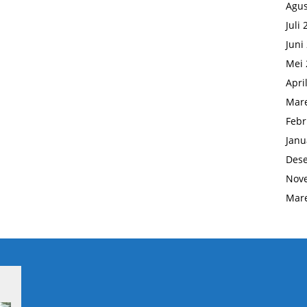
Agus
Juli
Juni
Mei 
Apri
Mare
Febr
Janu
Des
Nov
Mare