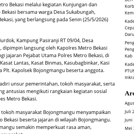
tro Bekasi melalui kegiatan Kunjungan dan
Korb
o Bekasi bersama warga Desa Sukabungah,
Kemb
kasi, yang berlangsung pada Senin (25/5/2026)
Kade
Cepa
Daru
Murdok, Kampung Pasiranji RT 09/04, Desa
Peng
dipimpin langsung oleh Kapolres Metro Bekasi
Peng
ingi jajaran Pejabat Utama Polres Metro Bekasi, di
Kab 
asat Lantas, Kasat Binmas, Kasubagbinkar, Kasi
Kade
a Plt. Kapolsek Bojongmangu beserta anggota.
PTUN
Inkr
hadiri unsur pemerintahan, tokoh masyarakat, serta
g antusias mengikuti rangkaian kegiatan sosial
Ar
es Metro Bekasi.
Agus
Juli
u tokoh masyarakat Bojongmangu menyampaikan
o Bekasi beserta jajaran di wilayah Bojongmangu.
Juni
ngmangu semakin memperkuat rasa aman,
Mei 