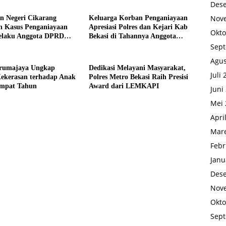
Des
Nov
n Negeri Cikarang
Keluarga Korban Penganiayaan
n Kasus Penganiayaan
Apresiasi Polres dan Kejari Kab
Okto
elaku Anggota DPRD
Bekasi di Tahannya Anggota
si
DPRD Kab Bekasi
Sep
Agus
arumajaya Ungkap
Dedikasi Melayani Masyarakat,
Juli
ekerasan terhadap Anak
Polres Metro Bekasi Raih Presisi
Empat Tahun
Award dari LEMKAPI
Juni
Mei 
Apri
Mare
Febr
Janu
Des
Nov
Okto
Sep