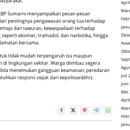
asyarakat.
Apri
Mare
i KBP Sumarni menyampaikan pesan-pesan
Febr
dari pentingnya pengawasan orang tua terhadap
Janu
emaja dan tawuran, kewaspadaan terhadap
seperti eksimer, tramadol, dan narkotika, hingga
Des
selamatan bersama.
Nov
Okto
ntuk tidak mudah terpengaruh isu maupun
Sep
 di lingkungan sekitar. Warga diimbau segera
Agus
apabila menemukan gangguan keamanan, peredaran
Juli
uhkan respons cepat dari kepolisian(khr).
Juni
Mei 
Apri
Mare
Febr
Janu