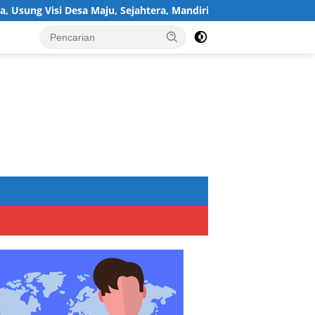
 Desa Maju, Sejahtera, Mandiri, dan Religius Bangun Sukawijaya 