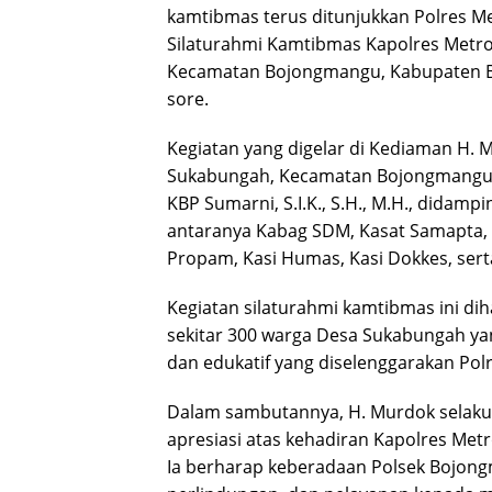
kamtibmas terus ditunjukkan Polres Me
Silaturahmi Kamtibmas Kapolres Metr
Kecamatan Bojongmangu, Kabupaten Be
sore.
Kegiatan yang digelar di Kediaman H. 
Sukabungah, Kecamatan Bojongmangu, 
KBP Sumarni, S.I.K., S.H., M.H., didamp
antaranya Kabag SDM, Kasat Samapta, K
Propam, Kasi Humas, Kasi Dokkes, sert
Kegiatan silaturahmi kamtibmas ini di
sekitar 300 warga Desa Sukabungah yan
dan edukatif yang diselenggarakan Polr
Dalam sambutannya, H. Murdok selak
apresiasi atas kehadiran Kapolres Metr
Ia berharap keberadaan Polsek Bojo