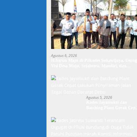
Agustus 6, 2026
H.harun Maju di Pilkades Sukawijaya, Usung
Visi Desa Maju, Sejahtera, Mandiri, dan
Religius Bangun Sukawijaya Lebih Baik Lagi
Agustus 5, 2026
Kades Jayamukti dan
Batching Plant Gerak Cep
Lakukan Penyiraman Jala
Tegal Danas Darurat Debu