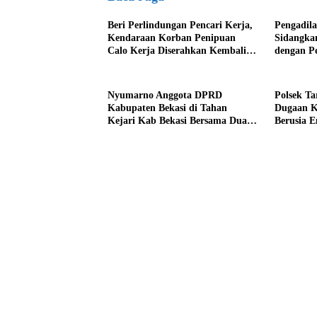
Beri Perlindungan Pencari Kerja,
Pengadila
Kendaraan Korban Penipuan
Sidangka
Calo Kerja Diserahkan Kembali
dengan P
ke Pemiliknya
Kab Beka
Nyumarno Anggota DPRD
Polsek T
Kabupaten Bekasi di Tahan
Dugaan K
Kejari Kab Bekasi Bersama Dua
Berusia 
Temannya