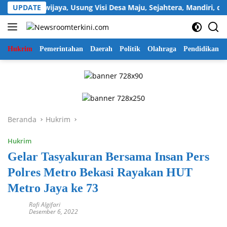
Langsung
s Sukawijaya, Usung Visi Desa Maju, Sejahtera, Mandiri, dan Rel
UPDATE
ke
konten
Hukrim
Pemerintahan
Daerah
Politik
Olahraga
Pendidikan
Beranda
Hukrim
Hukrim
Gelar Tasyakuran Bersama Insan Pers
Polres Metro Bekasi Rayakan HUT
Metro Jaya ke 73
Rafi Algifari
Desember 6, 2022