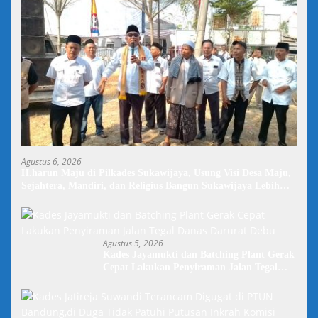
Agustus 6, 2026
H.harun Maju di Pilkades Sukawijaya, Usung Visi Desa Maju,
Sejahtera, Mandiri, dan Religius Bangun Sukawijaya Lebih
Baik Lagi
Agustus 5, 2026
Kades Jayamukti dan Batching Plant Gerak
Cepat Lakukan Penyiraman Jalan Tegal
Danas Darurat Debu