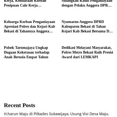
Kerja, Kendaraan Korban
Sidangkan Kasus Penganiayaan
Penipuan Calo Kerja
dengan Pelaku Anggota DPRD
Diserahkan Kembali ke
Kab Bekasi
Pemiliknya
Keluarga Korban Penganiayaan
Nyumarno Anggota DPRD
Apresiasi Polres dan Kejari Kab
Kabupaten Bekasi di Tahan
Bekasi di Tahannya Anggota
Kejari Kab Bekasi Bersama Dua
DPRD Kab Bekasi
Temannya
Polsek Tarumajaya Ungkap
Dedikasi Melayani Masyarakat,
Dugaan Kekerasan terhadap
Polres Metro Bekasi Raih Presisi
Anak Berusia Empat Tahun
Award dari LEMKAPI
Recent Posts
H.harun Maju di Pilkades Sukawijaya, Usung Visi Desa Maju,