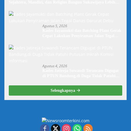
Sejahtera, Mandiri, dan Religius Bangun Sukawijaya Lebih
Baik Lagi
Agustus 5, 2026
Kades Jayamukti dan Batching Plant Gerak
Cepat Lakukan Penyiraman Jalan Tegal
Danas Darurat Debu
Agustus 4, 2026
Kades Jatireja Suwandi Terancam Digugat
di PTUN Bandung,di Duga Tidak Patuhi
Putusan Inkrah Komisi Informasi
Selengkapnya