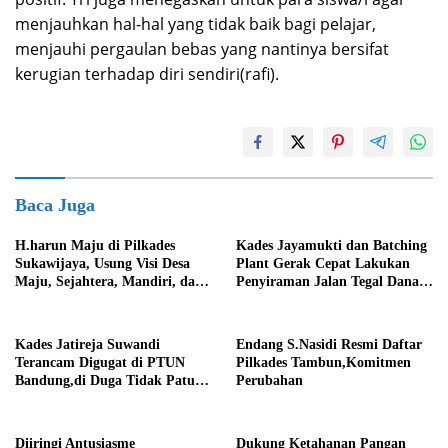
menjauhkan hal-hal yang tidak baik bagi pelajar,
menjauhi pergaulan bebas yang nantinya bersifat
kerugian terhadap diri sendiri(rafi).
Baca Juga
H.harun Maju di Pilkades
Kades Jayamukti dan Batching
Sukawijaya, Usung Visi Desa
Plant Gerak Cepat Lakukan
Maju, Sejahtera, Mandiri, dan
Penyiraman Jalan Tegal Danas
Religius Bangun Sukawijaya
Darurat Debu
Lebih Baik Lagi
Kades Jatireja Suwandi
Endang S.Nasidi Resmi Daftar
Terancam Digugat di PTUN
Pilkades Tambun,Komitmen
Bandung,di Duga Tidak Patuhi
Perubahan
Putusan Inkrah Komisi
Informasi
Diiringi Antusiasme
Dukung Ketahanan Pangan