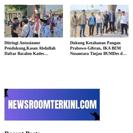
Informasi
Diiringi Antusiasme
Dukung Ketahanan Pangan
Pendukung,Kasan Abdullah
Prabowo-Gibran, IKA BEM
Daftar Bacalon Kades
Nusantara Tinjau BUMDes dan
Setiamekar
Panen Raya di Sukabudi Bekasi