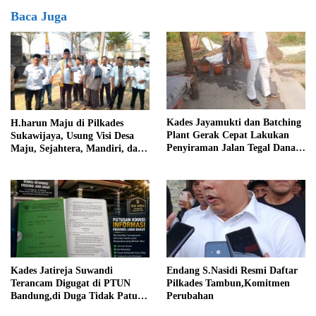
Baca Juga
Kades Jayamukti dan Batching
H.harun Maju di Pilkades
Plant Gerak Cepat Lakukan
Sukawijaya, Usung Visi Desa
Penyiraman Jalan Tegal Danas
Maju, Sejahtera, Mandiri, dan
Darurat Debu
Religius Bangun Sukawijaya
Lebih Baik Lagi
Kades Jatireja Suwandi
Endang S.Nasidi Resmi Daftar
Terancam Digugat di PTUN
Pilkades Tambun,Komitmen
Bandung,di Duga Tidak Patuhi
Perubahan
Putusan Inkrah Komisi