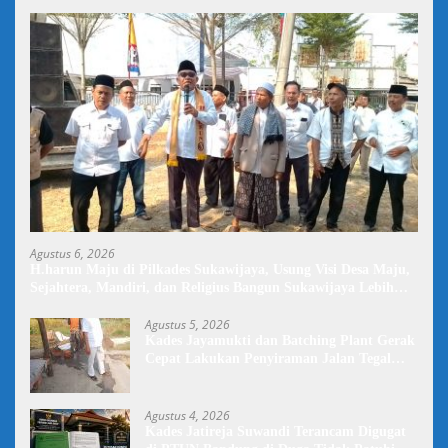
Agustus 6, 2026
H.harun Maju di Pilkades Sukawijaya, Usung Visi Desa Maju,
Sejahtera, Mandiri, dan Religius Bangun Sukawijaya Lebih
Baik Lagi
Agustus 5, 2026
Kades Jayamukti dan Batching Plant Gerak
Cepat Lakukan Penyiraman Jalan Tegal
Danas Darurat Debu
Agustus 4, 2026
Kades Jatireja Suwandi Terancam Digugat