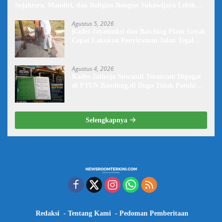
Sejahtera, Mandiri, dan Religius Bangun Sukawijaya Lebih
Baik Lagi
Agustus 5, 2026
Kades Jayamukti dan Batching Plant Gerak
Cepat Lakukan Penyiraman Jalan Tegal
Danas Darurat Debu
Agustus 4, 2026
Kades Jatireja Suwandi Terancam Digugat
di PTUN Bandung,di Duga Tidak Patuhi
Putusan Inkrah Komisi Informasi
Selengkapnya
Redaksi
Tentang Kami
Pedoman Pemberitaan