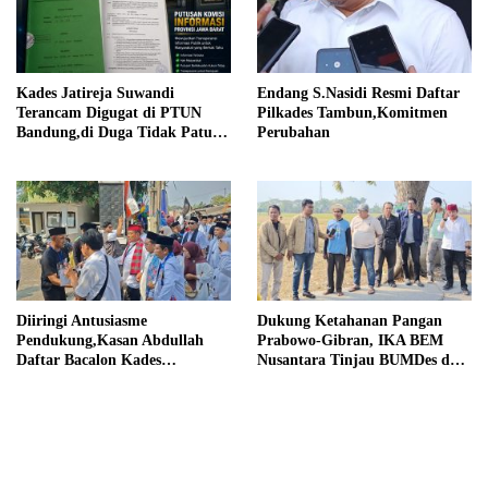
Kades Jatireja Suwandi
Endang S.Nasidi Resmi Daftar
Terancam Digugat di PTUN
Pilkades Tambun,Komitmen
Bandung,di Duga Tidak Patuhi
Perubahan
Putusan Inkrah Komisi
Informasi
Diiringi Antusiasme
Dukung Ketahanan Pangan
Pendukung,Kasan Abdullah
Prabowo-Gibran, IKA BEM
Daftar Bacalon Kades
Nusantara Tinjau BUMDes dan
Setiamekar
Panen Raya di Sukabudi Bekasi