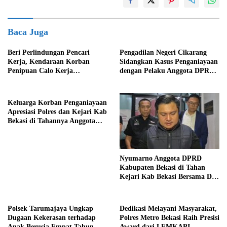
Baca Juga
Beri Perlindungan Pencari
Pengadilan Negeri Cikarang
Kerja, Kendaraan Korban
Sidangkan Kasus Penganiayaan
Penipuan Calo Kerja
dengan Pelaku Anggota DPRD
Diserahkan Kembali ke
Kab Bekasi
Pemiliknya
Keluarga Korban Penganiayaan
Apresiasi Polres dan Kejari Kab
Bekasi di Tahannya Anggota
DPRD Kab Bekasi
Nyumarno Anggota DPRD
Kabupaten Bekasi di Tahan
Kejari Kab Bekasi Bersama Dua
Temannya
Polsek Tarumajaya Ungkap
Dedikasi Melayani Masyarakat,
Dugaan Kekerasan terhadap
Polres Metro Bekasi Raih Presisi
Anak Berusia Empat Tahun
Award dari LEMKAPI