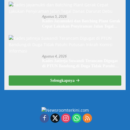
Agustus 5, 2026
Kades Jayamukti dan Batching Plant Gerak
Cepat Lakukan Penyiraman Jalan Tegal
Danas Darurat Debu
Agustus 4, 2026
Kades Jatireja Suwandi Terancam Digugat
di PTUN Bandung,di Duga Tidak Patuhi
Putusan Inkrah Komisi Informasi
Selengkapnya