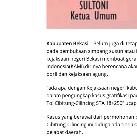
Kabupaten Bekasi
– Belum juga di teta
pada pembukaan simpang susun atau int
kejaksaan negeri Bekasi membuat ger
Indonesia(KAMI),dirinya berencana ak
porli dan kejaksaan agung.
“ada apa dengan Kejaksaan negeri kabup
dalam pengungkap kasus gratifikasi p
Tol Cibitung-Cilincing STA 18+250” uca
Kasus yang berawal dari permohonan 
Cibitung-Cilincing ini diduga ada tind
pejabat daerah.