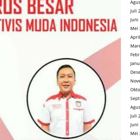
Agus
Juli
Juni
Mei 
Apri
Mare
Febr
Janu
Des
Nov
Okto
Sep
Agus
Juli
Juni
Mei 