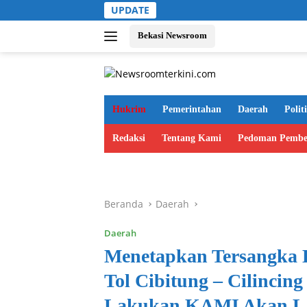
Langsung
UPDATE
ke
konten
Bekasi Newsroom
Hukrim
Pemerintahan
Daerah
Polit
Redaksi
Tentang Kami
Pedoman Pembe
Beranda
Daerah
Daerah
Menetapkan Tersangka D
Tol Cibitung – Cilincin
Lakukan,KAMI Akan La