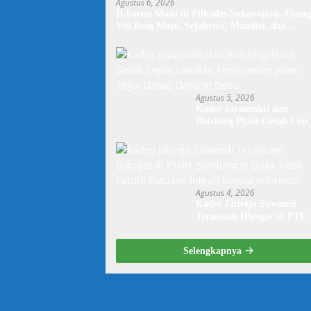
Agustus 6, 2026
H.harun Maju di Pilkades Sukawijaya, Usung
Visi Desa Maju, Sejahtera, Mandiri, dan
Religius Bangun Sukawijaya Lebih Baik Lagi
Agustus 5, 2026
Kades Jayamukti dan
Batching Plant Gerak Cep
Lakukan Penyiraman Jala
Tegal Danas Darurat Debu
Agustus 4, 2026
Kades Jatireja Suwandi
Terancam Digugat di PTU
Bandung,di Duga Tidak
Patuhi Putusan Inkrah
Selengkapnya
Komisi Informasi