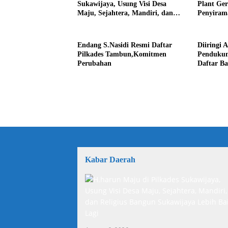
Sukawijaya, Usung Visi Desa
Plant Ge
Maju, Sejahtera, Mandiri, dan
Penyiram
Religius Bangun Sukawijaya
Darurat 
Lebih Baik Lagi
Endang S.Nasidi Resmi Daftar
Diiringi 
Pilkades Tambun,Komitmen
Pendukun
Perubahan
Daftar Ba
Kabar Daerah