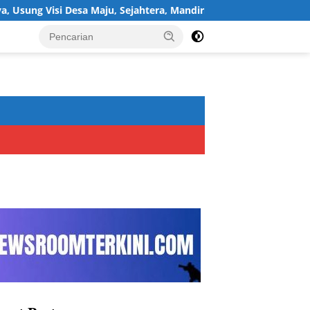
Desa Maju, Sejahtera, Mandiri, dan Religius Bangun Sukawijaya Le