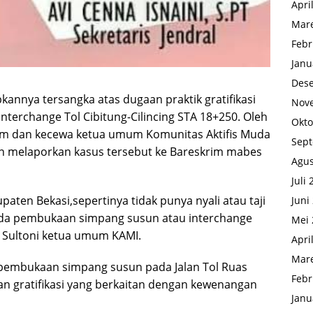
Apri
Mare
Febr
Janu
Des
pkannya tersangka atas dugaan praktik gratifikasi
Nov
erchange Tol Cibitung-Cilincing STA 18+250. Oleh
Okto
am dan kecewa ketua umum Komunitas Aktifis Muda
Sep
an melaporkan kasus tersebut ke Bareskrim mabes
Agus
Juli
aten Bekasi,sepertinya tidak punya nyali atau taji
Juni
ada pembukaan simpang susun atau interchange
Mei 
p Sultoni ketua umum KAMI.
Apri
Mare
pembukaan simpang susun pada Jalan Tol Ruas
Febr
akan gratifikasi yang berkaitan dengan kewenangan
Janu