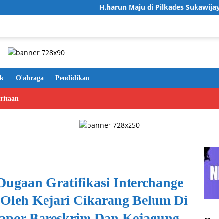
H.harun Maju di Pilkades Sukawijaya, Usung Visi 
ik
Olahraga
Pendidikan
ritaan
ugaan Gratifikasi Interchange
g Oleh Kejari Cikarang Belum Di
por Bareskrim Dan Kejagung