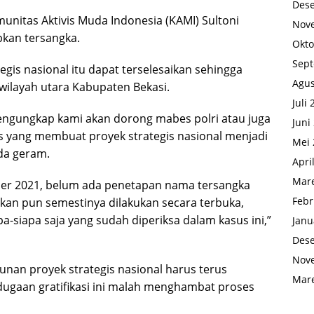
Des
nitas Aktivis Muda Indonesia (KAMI) Sultoni
Nov
kan tersangka.
Okto
Sep
gis nasional itu dapat terselesaikan sehingga
Agus
ilayah utara Kabupaten Bekasi.
Juli
engungkap kami akan dorong mabes polri atau juga
Juni
 yang membuat proyek strategis nasional menjadi
Mei 
da geram.
Apri
Mare
ober 2021, belum ada penetapan nama tersangka
Febr
kan pun semestinya dilakukan secara terbuka,
-siapa saja yang sudah diperiksa dalam kasus ini,”
Janu
Des
Nov
nan proyek strategis nasional harus terus
Mare
dugaan gratifikasi ini malah menghambat proses