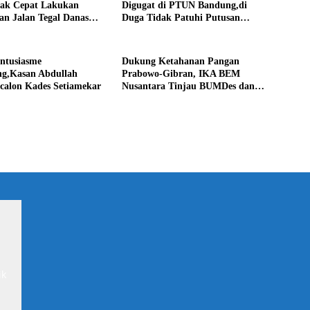
rak Cepat Lakukan
Digugat di PTUN Bandung,di
an Jalan Tegal Danas
Duga Tidak Patuhi Putusan
Debu
Inkrah Komisi Informasi
Antusiasme
Dukung Ketahanan Pangan
g,Kasan Abdullah
Prabowo-Gibran, IKA BEM
calon Kades Setiamekar
Nusantara Tinjau BUMDes dan
Panen Raya di Sukabudi Bekasi