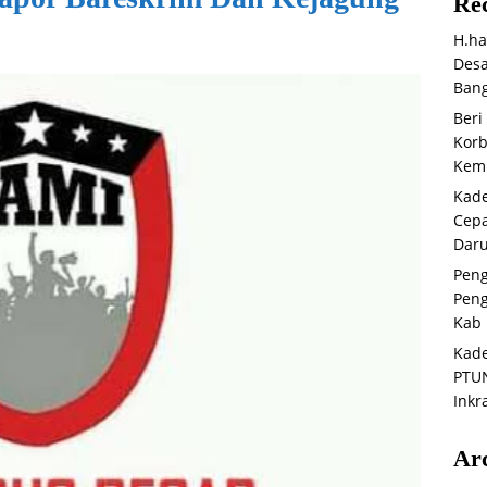
Rec
H.ha
Desa
Bang
Beri
Korb
Kemb
Kade
Cepa
Daru
Peng
Peng
Kab 
Kade
PTUN
Inkr
Ar