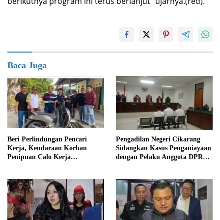
berikutnya program ini terus berlanjut” ujarnya.(red).
Baca Juga
Beri Perlindungan Pencari
Pengadilan Negeri Cikarang
Kerja, Kendaraan Korban
Sidangkan Kasus Penganiayaan
Penipuan Calo Kerja
dengan Pelaku Anggota DPRD
Diserahkan Kembali ke
Kab Bekasi
Pemiliknya