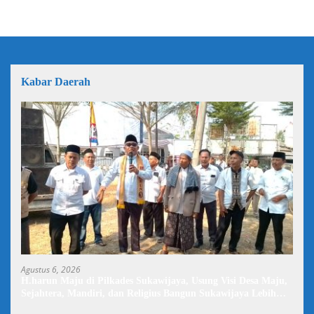
Kabar Daerah
Agustus 6, 2026
H.harun Maju di Pilkades Sukawijaya, Usung Visi Desa Maju,
Sejahtera, Mandiri, dan Religius Bangun Sukawijaya Lebih
Baik Lagi