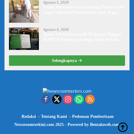
Agustus 5, 2026
Kades Jayamukti dan Batching Plant Gerak
Cepat Lakukan Penyiraman Jalan Tegal
Danas Darurat Debu
Agustus 4, 2026
Kades Jatireja Suwandi Terancam Digugat
di PTUN Bandung,di Duga Tidak Patuhi
Putusan Inkrah Komisi Informasi
Selengkapnya
Redaksi
Tentang Kami
Pedoman Pemberitaan
Newsroomterkini.com 2025 - Powered by
Bentalaweb.com