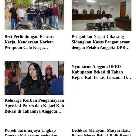
Beri Perlindungan Pencari
Pengadilan Negeri Cikarang
Kerja, Kendaraan Korban
Sidangkan Kasus Penganiayaan
Penipuan Calo Kerja
dengan Pelaku Anggota DPRD
Diserahkan Kembali ke
Kab Bekasi
Pemiliknya
Nyumarno Anggota DPRD
Kabupaten Bekasi di Tahan
Kejari Kab Bekasi Bersama Dua
Temannya
Keluarga Korban Penganiayaan
Apresiasi Polres dan Kejari Kab
Bekasi di Tahannya Anggota
DPRD Kab Bekasi
Polsek Tarumajaya Ungkap
Dedikasi Melayani Masyarakat,
Dugaan Kekerasan terhadap
Polres Metro Bekasi Raih Presisi