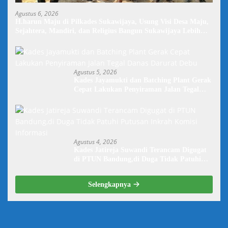
Agustus 6, 2026
H.harun Maju di Pilkades Sukawijaya, Usung Visi Desa Maju,
Sejahtera, Mandiri, dan Religius Bangun Sukawijaya Lebih
Baik Lagi
Agustus 5, 2026
Kades Jayamukti dan Batching Plant Gerak
Cepat Lakukan Penyiraman Jalan Tegal
Danas Darurat Debu
Agustus 4, 2026
Kades Jatireja Suwandi Terancam Digugat
di PTUN Bandung,di Duga Tidak Patuhi
Putusan Inkrah Komisi Informasi
Selengkapnya