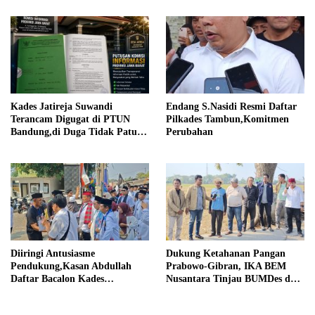
Lebih Baik Lagi
Kades Jatireja Suwandi
Endang S.Nasidi Resmi Daftar
Terancam Digugat di PTUN
Pilkades Tambun,Komitmen
Bandung,di Duga Tidak Patuhi
Perubahan
Putusan Inkrah Komisi
Informasi
Diiringi Antusiasme
Dukung Ketahanan Pangan
Pendukung,Kasan Abdullah
Prabowo-Gibran, IKA BEM
Daftar Bacalon Kades
Nusantara Tinjau BUMDes dan
Setiamekar
Panen Raya di Sukabudi Bekasi