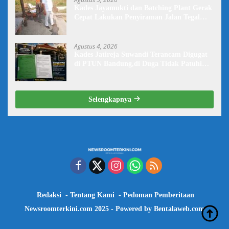
Kades Jayamukti dan Batching Plant Gerak
Cepat Lakukan Penyiraman Jalan Tegal
Danas Darurat Debu
Agustus 4, 2026
Kades Jatireja Suwandi Terancam Digugat
di PTUN Bandung,di Duga Tidak Patuhi
Putusan Inkrah Komisi Informasi
Selengkapnya
Redaksi
Tentang Kami
Pedoman Pemberitaan
Newsroomterkini.com 2025 - Powered by
Bentalaweb.com