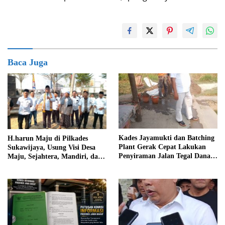
Baca Juga
Kades Jayamukti dan Batching
H.harun Maju di Pilkades
Plant Gerak Cepat Lakukan
Sukawijaya, Usung Visi Desa
Penyiraman Jalan Tegal Danas
Maju, Sejahtera, Mandiri, dan
Darurat Debu
Religius Bangun Sukawijaya
Lebih Baik Lagi