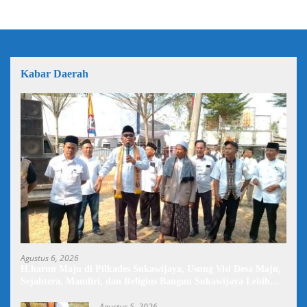
Kabar Daerah
Agustus 6, 2026
H.harun Maju di Pilkades Sukawijaya, Usung Visi Desa Maju,
Sejahtera, Mandiri, dan Religius Bangun Sukawijaya Lebih
Baik Lagi
Agustus 5, 2026