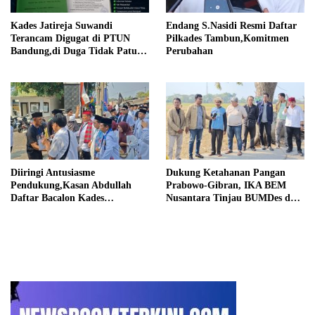
Kades Jatireja Suwandi
Endang S.Nasidi Resmi Daftar
Terancam Digugat di PTUN
Pilkades Tambun,Komitmen
Bandung,di Duga Tidak Patuhi
Perubahan
Putusan Inkrah Komisi
Informasi
Diiringi Antusiasme
Dukung Ketahanan Pangan
Pendukung,Kasan Abdullah
Prabowo-Gibran, IKA BEM
Daftar Bacalon Kades
Nusantara Tinjau BUMDes dan
Setiamekar
Panen Raya di Sukabudi Bekasi