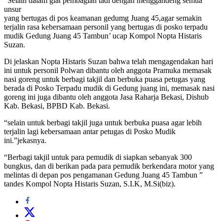
“Selain dalam giat pembagian tadi dengan menggandeng semua
unsur
yang bertugas di pos keamanan gedumg Juang 45,agar semakin
terjalin rasa kebersamaan personil yang bertugas di posko terpadu
mudik Gedung Juang 45 Tambun’ ucap Kompol Nopta Histaris
Suzan.
Di jelaskan Nopta Histaris Suzan bahwa telah mengagendakan hari
ini untuk personil Polwan dibantu oleh anggota Pramuka memasak
nasi goreng untuk berbagi takjil dan berbuka puasa petugas yang
berada di Posko Terpadu mudik di Gedung juang ini, memasak nasi
goreng ini juga dibantu oleh anggota Jasa Raharja Bekasi, Dishub
Kab. Bekasi, BPBD Kab. Bekasi.
“selain untuk berbagi takjil juga untuk berbuka puasa agar lebih
terjalin lagi kebersamaan antar petugas di Posko Mudik
ini.”jekasnya.
“Berbagi takjil untuk para pemudik di siapkan sebanyak 300
bungkus, dan di berikan pada para pemudik berkendara motor yang
melintas di depan pos pengamanan Gedung Juang 45 Tambun ”
tandes Kompol Nopta Histaris Suzan, S.I.K, M.Si(biz).