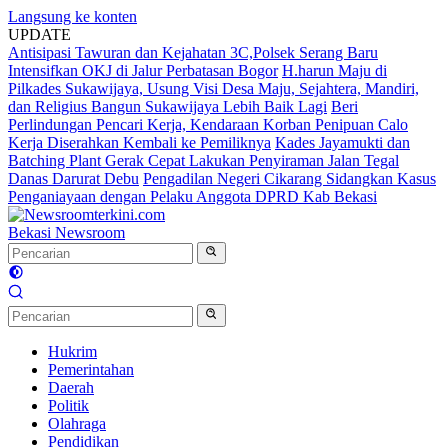
Langsung ke konten
UPDATE
Antisipasi Tawuran dan Kejahatan 3C,Polsek Serang Baru
Intensifkan OKJ di Jalur Perbatasan Bogor
H.harun Maju di
Pilkades Sukawijaya, Usung Visi Desa Maju, Sejahtera, Mandiri,
dan Religius Bangun Sukawijaya Lebih Baik Lagi
Beri
Perlindungan Pencari Kerja, Kendaraan Korban Penipuan Calo
Kerja Diserahkan Kembali ke Pemiliknya
Kades Jayamukti dan
Batching Plant Gerak Cepat Lakukan Penyiraman Jalan Tegal
Danas Darurat Debu
Pengadilan Negeri Cikarang Sidangkan Kasus
Penganiayaan dengan Pelaku Anggota DPRD Kab Bekasi
Bekasi Newsroom
Hukrim
Pemerintahan
Daerah
Politik
Olahraga
Pendidikan