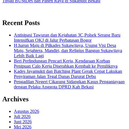
Tinjau BUMDes dan Panen Raya di Sukabudi Bekasi
Recent Posts
Antisipasi Tawuran dan Kejahatan 3C,Polsek Serang Baru
Intensifkan OKJ di Jalur Perbatasan Bogor
H.harun Maju di Pilkades Sukawijaya, Usung Visi Desa
Maju, Sejahtera, Mandiri, dan Religius Bangun Sukawijaya
Lebih Baik Lagi
Beri Perlindungan Pencari Kerja, Kendaraan Korban
Penipuan Calo Kerja Diserahkan Kembali ke Pemiliknya
Kades Jayamukti dan Batching Plant Gerak Cepat Lakukan
Penyiraman Jalan Tegal Danas Darurat Debu
Pengadilan Negeri Cikarang Sidangkan Kasus Penganiayaan
dengan Pelaku Anggota DPRD Kab Bekasi
Archives
Agustus 2026
Juli 2026
Juni 2026
Mei 2026