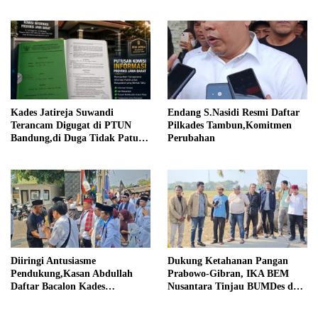
Darurat Debu
Religius Bangun Sukawijaya
Lebih Baik Lagi
Kades Jatireja Suwandi
Endang S.Nasidi Resmi Daftar
Terancam Digugat di PTUN
Pilkades Tambun,Komitmen
Bandung,di Duga Tidak Patuhi
Perubahan
Putusan Inkrah Komisi
Informasi
Diiringi Antusiasme
Dukung Ketahanan Pangan
Pendukung,Kasan Abdullah
Prabowo-Gibran, IKA BEM
Daftar Bacalon Kades
Nusantara Tinjau BUMDes dan
Setiamekar
Panen Raya di Sukabudi Bekasi