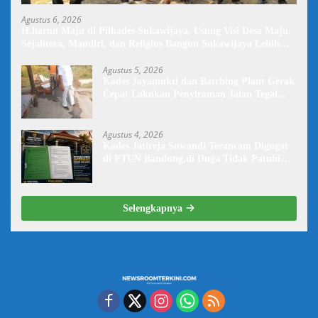
Agustus 6, 2026
H.harun Maju di Pilkades Sukawijaya, Usung Visi Desa Maju,
Sejahtera, Mandiri, dan Religius Bangun Sukawijaya Lebih
Baik Lagi
Agustus 5, 2026
Kades Jayamukti dan Batching Plant Gerak
Cepat Lakukan Penyiraman Jalan Tegal
Danas Darurat Debu
Agustus 4, 2026
Kades Jatireja Suwandi Terancam Digugat
di PTUN Bandung,di Duga Tidak Patuhi
Putusan Inkrah Komisi Informasi
Selengkapnya