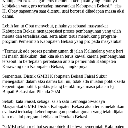
Kabupaten Bekasi agar terus membuat kebijakan yang tentunya
kebijakan yang pro terhadap masyarakat Kabupaten Bekasi,” jelas
H. Obay sapaannya saat ditemui usai berorasi dihadapan massa aksi
damai.
Lebih lanjut Obat menyebut, pihaknya sebagai masyarakat
Kabupaten Bekasi mengapresiasi proses pembangunan yang telah
merata dan terealisasikan, serta akan terus mendukung program-
program Pemerintah Kabupaten Bekasi yang pro pada masyarakat.
“Termasuk ada proses pembangunan di jalan Kalimalang yang hari
ini masih dilakukan, dan kita akan terus kawal karena pembangunan
tersebut ini bertepatan perbatasan antara pemerintah Kabupaten
Karawang dan Kabupaten Bekasi,” ungkapnya.
Sementara, Distrik GMBI Kabupaten Bekasi Faisal Sukur
menegaskan dalam aksi damai kali ini, tidak ada muatan politik serta
kepentingan politik praktis jelang berakhirnya masa jabatan Pj
Bupati Bekasi dan Pilkada 2024.
Sebab, kata Faisal, sebagai salah satu Lembaga Swadaya
Masyarakat GMBI Distrik Kabupaten Bekasi akan terus melakukan
evaluasi terhadap keberlangsungan pembangunan yang telah dijalan
kan melalui program kebijakan Pemkab Bekasi.
“GMBI selalu melihat secara objektif bahwa pemerintah Kabupaten