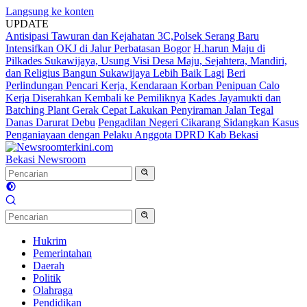
Langsung ke konten
UPDATE
Antisipasi Tawuran dan Kejahatan 3C,Polsek Serang Baru
Intensifkan OKJ di Jalur Perbatasan Bogor
H.harun Maju di
Pilkades Sukawijaya, Usung Visi Desa Maju, Sejahtera, Mandiri,
dan Religius Bangun Sukawijaya Lebih Baik Lagi
Beri
Perlindungan Pencari Kerja, Kendaraan Korban Penipuan Calo
Kerja Diserahkan Kembali ke Pemiliknya
Kades Jayamukti dan
Batching Plant Gerak Cepat Lakukan Penyiraman Jalan Tegal
Danas Darurat Debu
Pengadilan Negeri Cikarang Sidangkan Kasus
Penganiayaan dengan Pelaku Anggota DPRD Kab Bekasi
Bekasi Newsroom
Hukrim
Pemerintahan
Daerah
Politik
Olahraga
Pendidikan