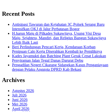
Recent Posts
Antisipasi Tawuran dan Kejahatan 3C,Polsek Serang Baru
Intensifkan OKJ di Jalur Perbatasan Bogor
H.harun Maju di Pilkades Sukawijaya, Usung Visi Desa
Maju, Sejahtera, Mandiri, dan Religius Bangun Sukawijaya
Lebih Baik Lagi
Beri Perlindungan Pencari Kerja, Kendaraan Korban
Penipuan Calo Kerja Diserahkan Kembali ke Pemiliknya
Kades Jayamukti dan Batching Plant Gerak Cepat Lakukan
Penyiraman Jalan Tegal Danas Darurat Debu
Pengadilan Negeri Cikarang Sidangkan Kasus Penganiayaan
dengan Pelaku Anggota DPRD Kab Bekasi
Archives
Agustus 2026
Juli 2026
Juni 2026
Mei 2026
April 2026