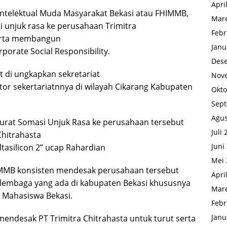
Apri
telektual Muda Masyarakat Bekasi atau FHIMMB,
Mare
 unjuk rasa ke perusahaan Trimitra
Febr
serta membangun
Janu
orate Social Responsibility.
Des
t di ungkapkan sekretariat
Nov
tor sekertariatnnya di wilayah Cikarang Kabupaten
Okto
Sep
Agus
urat Somasi Unjuk Rasa ke perusahaan tersebut
Juli
Chitrahasta
Juni
tasilicon 2” ucap Rahardian
Mei 
HIMMB konsisten mendesak perusahaan tersebut
Apri
 lembaga yang ada di kabupaten Bekasi khususnya
Mare
 Mahasiswa Bekasi.
Febr
Janu
mendesak PT Trimitra Chitrahasta untuk turut serta