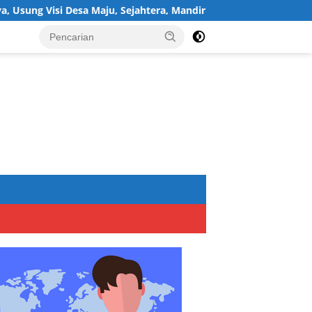
a Maju, Sejahtera, Mandiri, dan Religius Bangun Sukawijaya Lebih