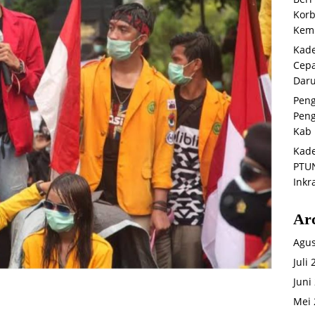
Korb
Kemb
Kade
Cepa
Daru
Peng
Peng
Kab 
Kade
PTUN
Inkr
Ar
Agus
Juli
Juni
Mei 