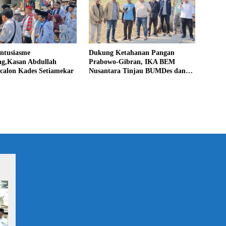
Antusiasme
Dukung Ketahanan Pangan
g,Kasan Abdullah
Prabowo-Gibran, IKA BEM
calon Kades Setiamekar
Nusantara Tinjau BUMDes dan
Panen Raya di Sukabudi Bekasi