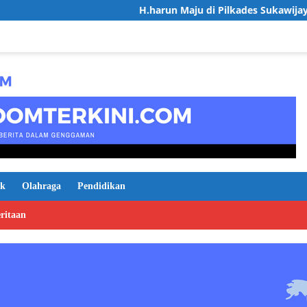
H.harun Maju di Pilkades Sukawijaya, Usung Visi Des
ik
Olahraga
Pendidikan
ritaan