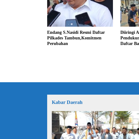
Endang S.Nasidi Resmi Daftar
Diiringi 
Pilkades Tambun,Komitmen
Pendukun
Perubahan
Daftar Ba
Kabar Daerah