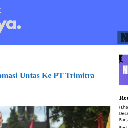
asi Untas Ke PT Trimitra
Rec
H.ha
Desa
Bang
Beri