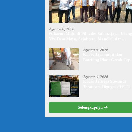
Agustus 6, 2026
H.harun Maju di Pilkades Sukawijaya, Usung
Visi Desa Maju, Sejahtera, Mandiri, dan
Religius Bangun Sukawijaya Lebih Baik Lagi
Agustus 5, 2026
Kades Jayamukti dan
Batching Plant Gerak Cep
Lakukan Penyiraman Jala
Tegal Danas Darurat Debu
Agustus 4, 2026
Kades Jatireja Suwandi
Terancam Digugat di PTU
Bandung,di Duga Tidak
Patuhi Putusan Inkrah
Komisi Informasi
Selengkapnya