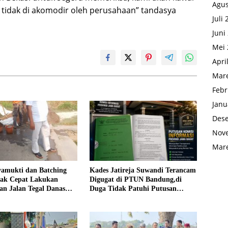
Agus
i tidak di akomodir oleh perusahaan” tandasya
Juli
Juni
Mei 
Apri
Mare
Febr
Janu
Des
Nov
Mare
yamukti dan Batching
Kades Jatireja Suwandi Terancam
rak Cepat Lakukan
Digugat di PTUN Bandung,di
an Jalan Tegal Danas
Duga Tidak Patuhi Putusan
Debu
Inkrah Komisi Informasi