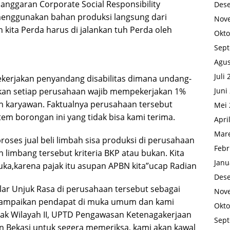
nggaran Corporate Social Responsibility
Des
menggunakan bahan produksi langsung dari
Nov
ita Perda harus di jalankan tuh Perda oleh
Okto
Sep
Agus
Juli
kerjakan penyandang disabilitas dimana undang-
an setiap perusahaan wajib mempekerjakan 1%
Juni
lah karyawan. Faktualnya perusahaan tersebut
Mei 
m borongan ini yang tidak bisa kami terima.
Apri
Mare
ses jual beli limbah sisa produksi di perusahaan
Febr
 limbang tersebut kriteria BKP atau bukan. Kita
Janu
ka,karena pajak itu asupan APBN kita”ucap Radian
Des
ar Unjuk Rasa di perusahaan tersebut sebagai
Nov
ampaikan pendapat di muka umum dan kami
Okto
jak Wilayah II, UPTD Pengawasan Ketenagakerjaan
Sep
 Bekasi untuk segera memeriksa, kami akan kawal