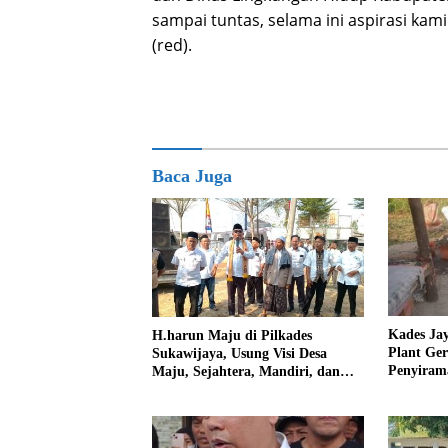
sampai tuntas, selama ini aspirasi kam
(red).
Baca Juga
Kades Ja
H.harun Maju di Pilkades
Plant Ge
Sukawijaya, Usung Visi Desa
Penyiram
Maju, Sejahtera, Mandiri, dan
Darurat 
Religius Bangun Sukawijaya
Lebih Baik Lagi