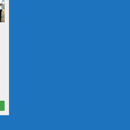
at
n
N