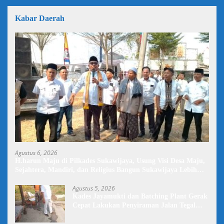
Kabar Daerah
Agustus 6, 2026
H.harun Maju di Pilkades Sukawijaya, Usung Visi Desa Maju,
Sejahtera, Mandiri, dan Religius Bangun Sukawijaya Lebih
Baik Lagi
Agustus 5, 2026
Kades Jayamukti dan Batching Plant Gerak
Cepat Lakukan Penyiraman Jalan Tegal
Danas Darurat Debu