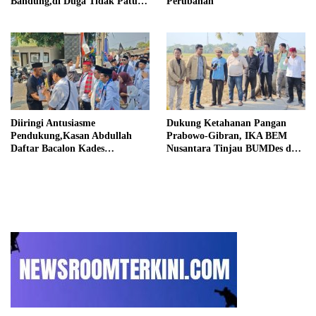
Bandung,di Duga Tidak Patuhi
Perubahan
Putusan Inkrah Komisi
Informasi
Diiringi Antusiasme
Dukung Ketahanan Pangan
Pendukung,Kasan Abdullah
Prabowo-Gibran, IKA BEM
Daftar Bacalon Kades
Nusantara Tinjau BUMDes dan
Setiamekar
Panen Raya di Sukabudi Bekasi