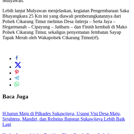
Mulyawan.
Lebih lanjut Mulyawan menjelaskan, kegiatan Pengembaraan Saka
Bhayangkara 25 Km ini yang diawali pemberangkatannya dari
Polsek Cikarang Timur melintas Desa Jatireja – Serta Jaya –
Hegarmanah – Cipayung – Jatibaru – dan Finish kembali di Mako
Polsek Cikarang Timur, sekaligus penyematan Jembatan Sayap
Tapak Merah oleh Wakapolsek Cikarang Timur(rf).
Baca Juga
H.harun Maju di Pilkades Sukawijaya, Usung Visi Desa Maju,
Sejahtera, Mandiri, dan Religius Bangun Sukawijaya Lebih Baik
Lagi