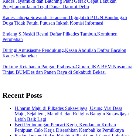
Kades Jayamukti dan Batching Plant Gerak Cepat Lakukan
Penyiraman Jalan Tegal Danas Darurat Debu
Kades Jatireja Suwandi Terancam Digugat di PTUN Bandung,di
Duga Tidak Patuhi Putusan Inkrah Komisi Informasi
Endang S.Nasidi Resmi Daftar Pilkades Tambun,Komitmen
Perubahan
Diiringi Antusiasme Pendukung,Kasan Abdullah Daftar Bacalon
Kades Setiamekar
Dukung Ketahanan Pangan Prabowo-Gibran, IKA BEM Nusantara
Tinjau BUMDes dan Panen Raya di Sukabudi Bekasi
Recent Posts
H.harun Maju di Pilkades Sukawijaya, Usung Visi Desa
Maju, Sejahtera, Mandiri, dan Religius Bangun Sukawijaya
Lebih Baik Lagi
Beri Perlindungan Pencari Kerja, Kendaraan Korban
Penipuan Calo Kerja Diserahkan Kembali ke Pemiliknya
Kades Jayamukti dan Batching Plant Gerak Cepat Lakukan