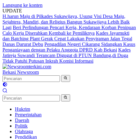
Langsung ke konten
UPDATE
H.harun Maju di Pilkades Sukawijaya, Usung Visi Desa Maju,
Sejahtera, Mandiri, dan Religius Bangun Sukawijaya Lebih Baik
Lagi
Beri Perlindungan Pencari Kerja, Kendaraan Korban Penipuan
Calo Kerja Diserahkan Kembali ke Pemiliknya
Kades Jayamukti
dan Batching Plant Gerak Cepat Lakukan Penyiraman Jalan Tegal
Danas Darurat Debu
Pengadilan Negeri Cikarang Sidangkan Kasus
Penganiayaan dengan Pelaku Anggota DPRD Kab Bekasi
Kades
Jatireja Suwandi Terancam Digugat di PTUN Bandung,di Duga
Tidak Patuhi Putusan Inkrah Komisi Informasi
Bekasi Newsroom
Hukrim
Pemerintahan
Daerah
Politik
Olahraga
Pendidikan