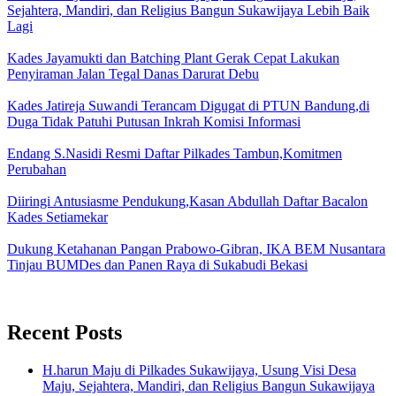
Sejahtera, Mandiri, dan Religius Bangun Sukawijaya Lebih Baik
Lagi
Kades Jayamukti dan Batching Plant Gerak Cepat Lakukan
Penyiraman Jalan Tegal Danas Darurat Debu
Kades Jatireja Suwandi Terancam Digugat di PTUN Bandung,di
Duga Tidak Patuhi Putusan Inkrah Komisi Informasi
Endang S.Nasidi Resmi Daftar Pilkades Tambun,Komitmen
Perubahan
Diiringi Antusiasme Pendukung,Kasan Abdullah Daftar Bacalon
Kades Setiamekar
Dukung Ketahanan Pangan Prabowo-Gibran, IKA BEM Nusantara
Tinjau BUMDes dan Panen Raya di Sukabudi Bekasi
Recent Posts
H.harun Maju di Pilkades Sukawijaya, Usung Visi Desa
Maju, Sejahtera, Mandiri, dan Religius Bangun Sukawijaya