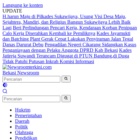
Langsung ke konten
UPDATE
H.harun Maju di Pilkades Sukawijaya, Usung Visi Desa Maju,
Sejahtera, Mandiri, dan Religius Bangun Sukawijaya Lebih Baik
Lagi
Beri Perlindungan Pencari Kerja, Kendaraan Korban Penipuan
Calo Kerja Diserahkan Kembali ke Pemiliknya
Kades Jayamukti
dan Batching Plant Gerak Cepat Lakukan Penyiraman Jalan Tegal
Danas Darurat Debu
Pengadilan Negeri Cikarang Sidangkan Kasus
Penganiayaan dengan Pelaku Anggota DPRD Kab Bekasi
Kades
Jatireja Suwandi Terancam Digugat di PTUN Bandung,di Duga
Tidak Patuhi Putusan Inkrah Komisi Informasi
Bekasi Newsroom
Hukrim
Pemerintahan
Daerah
Politik
Olahraga
Pendidikan