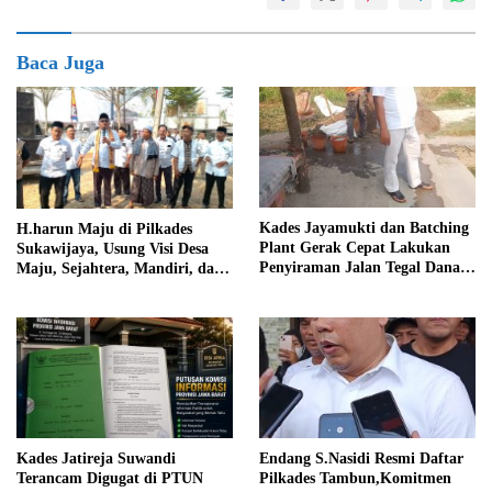
Baca Juga
Kades Jayamukti dan Batching
H.harun Maju di Pilkades
Plant Gerak Cepat Lakukan
Sukawijaya, Usung Visi Desa
Penyiraman Jalan Tegal Danas
Maju, Sejahtera, Mandiri, dan
Darurat Debu
Religius Bangun Sukawijaya
Lebih Baik Lagi
Kades Jatireja Suwandi
Endang S.Nasidi Resmi Daftar
Terancam Digugat di PTUN
Pilkades Tambun,Komitmen