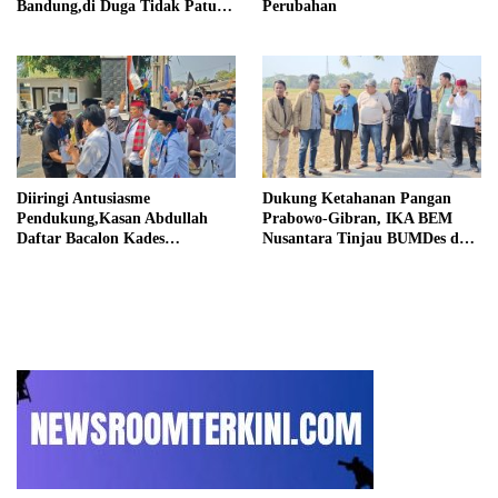
Bandung,di Duga Tidak Patuhi
Perubahan
Putusan Inkrah Komisi
Informasi
Diiringi Antusiasme
Dukung Ketahanan Pangan
Pendukung,Kasan Abdullah
Prabowo-Gibran, IKA BEM
Daftar Bacalon Kades
Nusantara Tinjau BUMDes dan
Setiamekar
Panen Raya di Sukabudi Bekasi