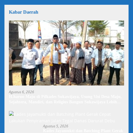
Kabar Daerah
Agustus 6, 2026
H.harun Maju di Pilkades Sukawijaya, Usung Visi Desa Maju,
Sejahtera, Mandiri, dan Religius Bangun Sukawijaya Lebih
Baik Lagi
Agustus 5, 2026
Kades Jayamukti dan Batching Plant Gerak