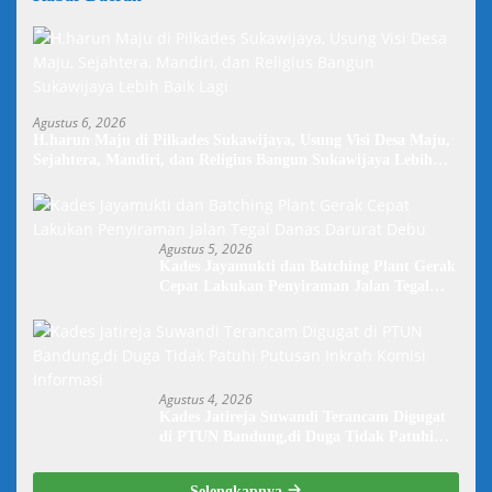
Agustus 6, 2026
H.harun Maju di Pilkades Sukawijaya, Usung Visi Desa Maju,
Sejahtera, Mandiri, dan Religius Bangun Sukawijaya Lebih
Baik Lagi
Agustus 5, 2026
Kades Jayamukti dan Batching Plant Gerak
Cepat Lakukan Penyiraman Jalan Tegal
Danas Darurat Debu
Agustus 4, 2026
Kades Jatireja Suwandi Terancam Digugat
di PTUN Bandung,di Duga Tidak Patuhi
Putusan Inkrah Komisi Informasi
Selengkapnya