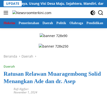
Langsung
Sukawijaya, Usung Visi Desa Maju, Sejahtera, Mandiri, dan Relig
UPDATE
ke
konten
Hukrim
Pemerintahan
Daerah
Politik
Olahraga
Pendidikan
Beranda
Daerah
Daerah
Ratusan Relawan Muaragembong Solid
Menangkan Ade dan dr. Asep
Rafi Algifari
November 1, 2024