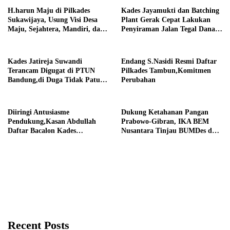
H.harun Maju di Pilkades
Kades Jayamukti dan Batching
Sukawijaya, Usung Visi Desa
Plant Gerak Cepat Lakukan
Maju, Sejahtera, Mandiri, dan
Penyiraman Jalan Tegal Danas
Religius Bangun Sukawijaya
Darurat Debu
Lebih Baik Lagi
Kades Jatireja Suwandi
Endang S.Nasidi Resmi Daftar
Terancam Digugat di PTUN
Pilkades Tambun,Komitmen
Bandung,di Duga Tidak Patuhi
Perubahan
Putusan Inkrah Komisi
Informasi
Diiringi Antusiasme
Dukung Ketahanan Pangan
Pendukung,Kasan Abdullah
Prabowo-Gibran, IKA BEM
Daftar Bacalon Kades
Nusantara Tinjau BUMDes dan
Setiamekar
Panen Raya di Sukabudi Bekasi
Recent Posts