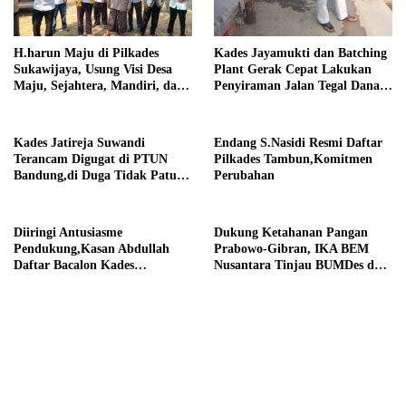
H.harun Maju di Pilkades
Kades Jayamukti dan Batching
Sukawijaya, Usung Visi Desa
Plant Gerak Cepat Lakukan
Maju, Sejahtera, Mandiri, dan
Penyiraman Jalan Tegal Danas
Religius Bangun Sukawijaya
Darurat Debu
Lebih Baik Lagi
Kades Jatireja Suwandi
Endang S.Nasidi Resmi Daftar
Terancam Digugat di PTUN
Pilkades Tambun,Komitmen
Bandung,di Duga Tidak Patuhi
Perubahan
Putusan Inkrah Komisi
Informasi
Diiringi Antusiasme
Dukung Ketahanan Pangan
Pendukung,Kasan Abdullah
Prabowo-Gibran, IKA BEM
Daftar Bacalon Kades
Nusantara Tinjau BUMDes dan
Setiamekar
Panen Raya di Sukabudi Bekasi