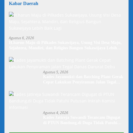
Kabar Daerah
Agustus 6, 2026
H.harun Maju di Pilkades Sukawijaya, Usung Visi Desa Maju,
Sejahtera, Mandiri, dan Religius Bangun Sukawijaya Lebih
Baik Lagi
Agustus 5, 2026
Kades Jayamukti dan Batching Plant Gerak
Cepat Lakukan Penyiraman Jalan Tegal
Danas Darurat Debu
Agustus 4, 2026
Kades Jatireja Suwandi Terancam Digugat
di PTUN Bandung,di Duga Tidak Patuhi
Putusan Inkrah Komisi Informasi