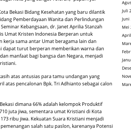
Agus
Juli
ota Bekasi Bidang Kesehatan yang baru dilantik
Bidang Pemberdayaan Wanita dan Perlindungan
Juni
Seminar Kebangsaan, dr. Janet Aprilia Stanzah
Mei 
is Umat Kristen Indonesia Berperan untuk
Apri
n kerja sama antar Umat beragama lain dan
Mare
ni dapat turut berperan memberikan warna dan
Febr
dan manfaat bagi bangsa dan Negara, menjadi
Janu
istiani.
Des
kasih atas antusias para tamu undangan yang
Nov
l atas pencalonan Bpk. Tri Adhianto sebagai calon
Mare
 Bekasi dimana 66% adalah kelompok Produktif
,710 juta jiwa, sementara umat Kristiani di Kota
173 ribu jiwa. Kekuatan Suara Kristiani menjadi
pemenangan salah satu paslon, karenanya Potensi