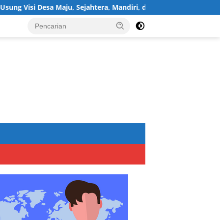
aju, Sejahtera, Mandiri, dan Religius Bangun Sukawijaya Lebih Ba