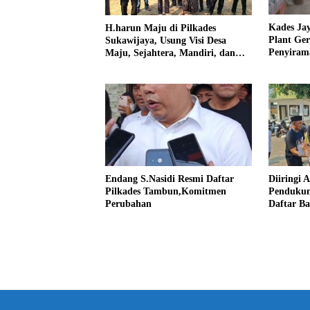
Kades Ja
H.harun Maju di Pilkades
Plant Ge
Sukawijaya, Usung Visi Desa
Penyiram
Maju, Sejahtera, Mandiri, dan
Darurat 
Religius Bangun Sukawijaya
Lebih Baik Lagi
Endang S.Nasidi Resmi Daftar
Diiringi 
Pilkades Tambun,Komitmen
Pendukun
Perubahan
Daftar Ba