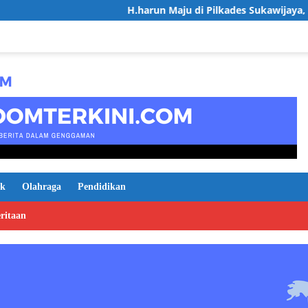
H.harun Maju di Pilkades Sukawijaya, Usung Visi Desa M
ik
Olahraga
Pendidikan
ritaan