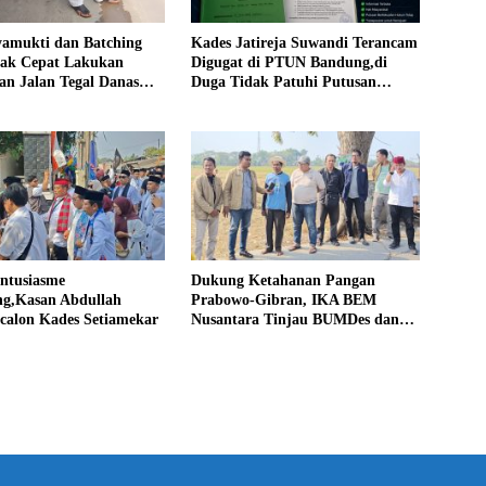
yamukti dan Batching
Kades Jatireja Suwandi Terancam
rak Cepat Lakukan
Digugat di PTUN Bandung,di
an Jalan Tegal Danas
Duga Tidak Patuhi Putusan
Debu
Inkrah Komisi Informasi
Antusiasme
Dukung Ketahanan Pangan
g,Kasan Abdullah
Prabowo-Gibran, IKA BEM
calon Kades Setiamekar
Nusantara Tinjau BUMDes dan
Panen Raya di Sukabudi Bekasi