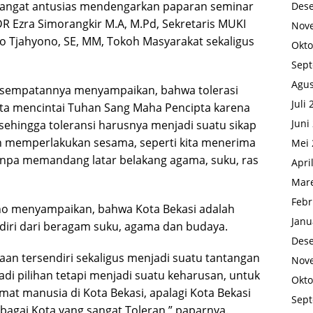
, sangat antusias mendengarkan paparan seminar
Des
R Ezra Simorangkir M.A, M.Pd, Sekretaris MUKI
Nov
to Tjahyono, SE, MM, Tokoh Masyarakat sekaligus
Okto
Sep
Agus
kesempatannya menyampaikan, bahwa tolerasi
Juli
ita mencintai Tuhan Sang Maha Pencipta karena
Juni
 sehingga toleransi harusnya menjadi suatu sikap
n memperlakukan sesama, seperti kita menerima
Mei 
tanpa memandang latar belakang agama, suku, ras
Apri
Mare
Febr
ono menyampaikan, bahwa Kota Bekasi adalah
Janu
diri dari beragam suku, agama dan budaya.
Des
aan tersendiri sekaligus menjadi suatu tantangan
Nov
adi pilihan tetapi menjadi suatu keharusan, untuk
Okto
t manusia di Kota Bekasi, apalagi Kota Bekasi
Sep
agai Kota yang sangat Toleran,” paparnya.