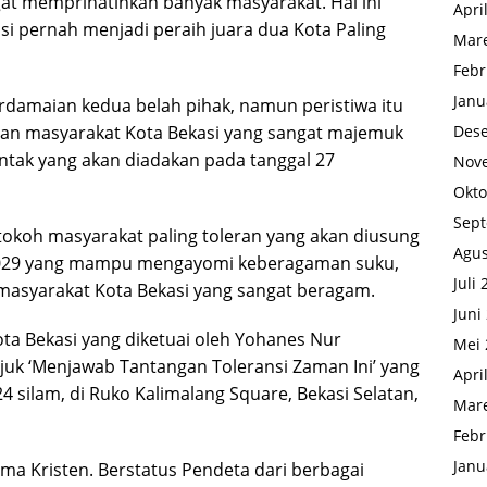
at memprihatinkan banyak masyarakat. Hal ini
Apri
i pernah menjadi peraih juara dua Kota Paling
Mare
Febr
Janu
erdamaian kedua belah pihak, namun peristiwa itu
uan masyarakat Kota Bekasi yang sangat majemuk
Des
ntak yang akan diadakan pada tanggal 27
Nov
Okto
Sep
tokoh masyarakat paling toleran yang akan diusung
Agus
 2029 yang mampu mengayomi keberagaman suku,
Juli
 masyarakat Kota Bekasi yang sangat beragam.
Juni
ta Bekasi yang diketuai oleh Yohanes Nur
Mei 
k ‘Menjawab Tantangan Toleransi Zaman Ini’ yang
Apri
 silam, di Ruko Kalimalang Square, Bekasi Selatan,
Mare
Febr
Janu
ama Kristen. Berstatus Pendeta dari berbagai