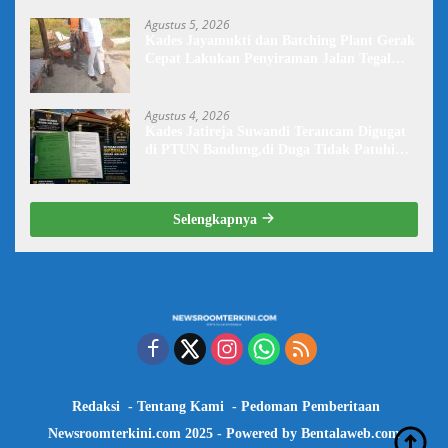
Baik Lagi
Agustus 5, 2026
Kades Jayamukti dan Batching Plant Gerak
Cepat Lakukan Penyiraman Jalan Tegal
Danas Darurat Debu
Agustus 4, 2026
Kades Jatireja Suwandi Terancam Digugat
di PTUN Bandung,di Duga Tidak Patuhi
Putusan Inkrah Komisi Informasi
Selengkapnya
Redaksi
Tentang Kami
Pedoman Pemberitaan
Newsroomterkini.com 2025 - Powered by
Bentalaweb.com