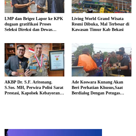
LMP dan Brigez Lapor ke KPK
Living World Grand Wisata
dugaan gratifikasi Proses
Resmi Dibuka, Mal Terbesar di
Seleksi Direksi dan Dewas
Kawasan Timur Kab Bekasi
Perumda Tirta Bhagasasi
AKBP Dr. S.F. Aritonang.
Ade Koswara Kunang Akan
S.Sos. MH, Perwira Polisi Sarat
Beri Perhatian Khusus,Saat
Prestasi, Kapolsek Kebayoran
Berdialog Dengan Petugas
Baru Peraih Rekor Muri
Pembersih Sampah Kali
Malang