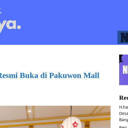
Resmi Buka di Pakuwon Mall
Rec
H.ha
Desa
Bang
Beri