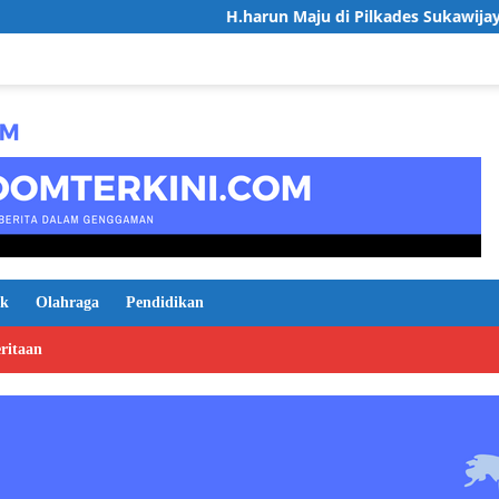
H.harun Maju di Pilkades Sukawijaya, Usung Visi Desa
ik
Olahraga
Pendidikan
ritaan