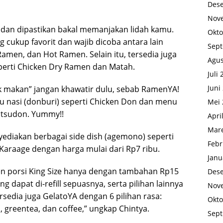
Des
Nov
 dan dipastikan bakal memanjakan lidah kamu.
Okto
g cukup favorit dan wajib dicoba antara lain
Sep
amen, dan Hot Ramen. Selain itu, tersedia juga
Agus
erti Chicken Dry Ramen dan Matah.
Juli
Juni
gak makan” jangan khawatir dulu, sebab RamenYA!
 nasi (donburi) seperti Chicken Don dan menu
Mei 
atsudon. Yummy!!
Apri
Mare
ediakan berbagai side dish (agemono) seperti
Febr
Karaage dengan harga mulai dari Rp7 ribu.
Janu
n porsi King Size hanya dengan tambahan Rp15
Des
 dapat di-refill sepuasnya, serta pilihan lainnya
Nov
ersedia juga GelatoYA dengan 6 pilihan rasa:
Okto
n, greentea, dan coffee,” ungkap Chintya.
Sep