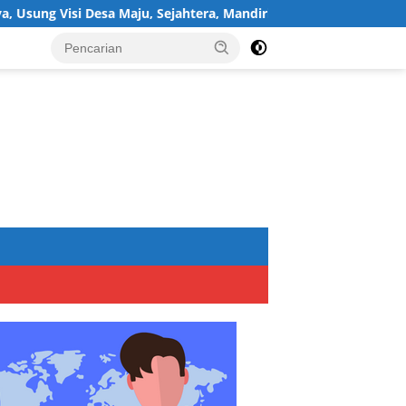
 Maju, Sejahtera, Mandiri, dan Religius Bangun Sukawijaya Lebih