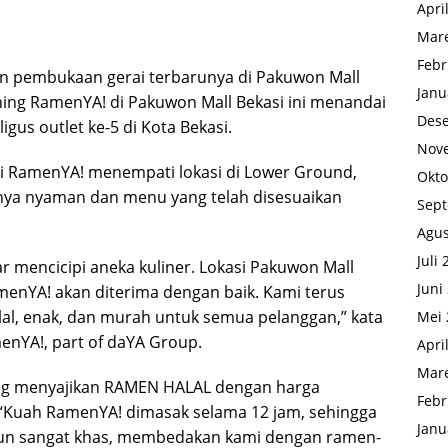
Apri
Mare
Febr
pembukaan gerai terbarunya di Pakuwon Mall
Janu
ning RamenYA! di Pakuwon Mall Bekasi ini menandai
Des
igus outlet ke-5 di Kota Bekasi.
Nov
erai RamenYA! menempati lokasi di Lower Ground,
Okto
ya nyaman dan menu yang telah disesuaikan
Sep
Agus
Juli
r mencicipi aneka kuliner. Lokasi Pakuwon Mall
Juni
menYA! akan diterima dengan baik. Kami terus
l, enak, dan murah untuk semua pelanggan,” kata
Mei 
enYA!, part of daYA Group.
Apri
Mare
ang menyajikan RAMEN HALAL dengan harga
Febr
u. “Kuah RamenYA! dimasak selama 12 jam, sehingga
Janu
n pun sangat khas, membedakan kami dengan ramen-