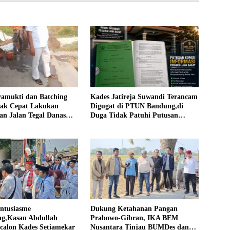
yamukti dan Batching
Kades Jatireja Suwandi Terancam
rak Cepat Lakukan
Digugat di PTUN Bandung,di
an Jalan Tegal Danas
Duga Tidak Patuhi Putusan
Debu
Inkrah Komisi Informasi
Antusiasme
Dukung Ketahanan Pangan
g,Kasan Abdullah
Prabowo-Gibran, IKA BEM
calon Kades Setiamekar
Nusantara Tinjau BUMDes dan