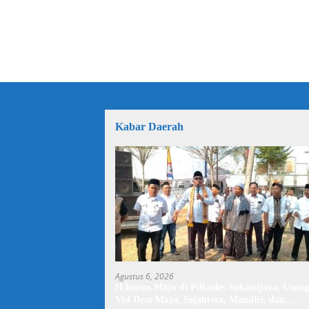
Kabar Daerah
Agustus 6, 2026
H.harun Maju di Pilkades Sukawijaya, Usung
Visi Desa Maju, Sejahtera, Mandiri, dan