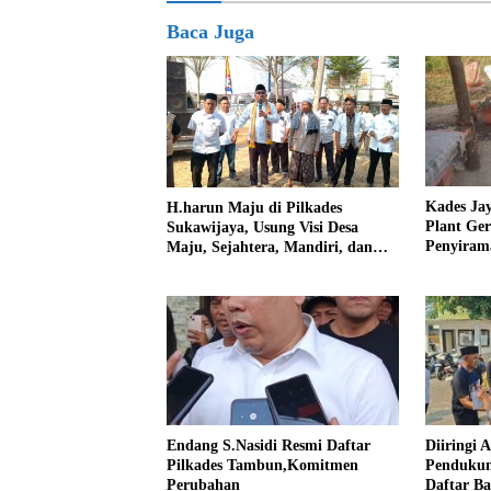
Baca Juga
Kades Ja
H.harun Maju di Pilkades
Plant Ge
Sukawijaya, Usung Visi Desa
Penyiram
Maju, Sejahtera, Mandiri, dan
Darurat 
Religius Bangun Sukawijaya
Lebih Baik Lagi
Endang S.Nasidi Resmi Daftar
Diiringi 
Pilkades Tambun,Komitmen
Pendukun
Perubahan
Daftar Ba