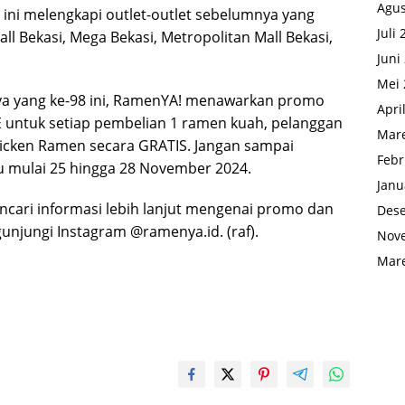
Agus
 ini melengkapi outlet-outlet sebelumnya yang
Juli
ll Bekasi, Mega Bekasi, Metropolitan Mall Bekasi,
Juni
Mei 
a yang ke-98 ini, RamenYA! menawarkan promo
Apri
EE untuk setiap pembelian 1 ramen kuah, pelanggan
Mare
cken Ramen secara GRATIS. Jangan sampai
Febr
ku mulai 25 hingga 28 November 2024.
Janu
ncari informasi lebih lanjut mengenai promo dan
Des
unjungi Instagram @ramenya.id. (raf).
Nov
Mare