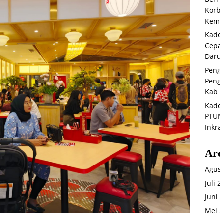
Korb
Kemb
Kade
Cepa
Daru
Peng
Peng
Kab 
Kade
PTUN
Inkr
Ar
Agus
Juli
Juni
Mei 