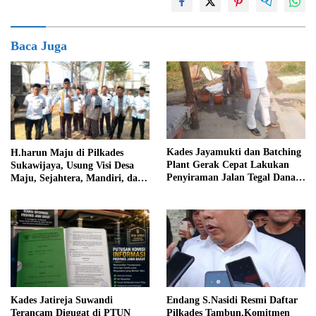
Baca Juga
Kades Jayamukti dan Batching
H.harun Maju di Pilkades
Plant Gerak Cepat Lakukan
Sukawijaya, Usung Visi Desa
Penyiraman Jalan Tegal Danas
Maju, Sejahtera, Mandiri, dan
Darurat Debu
Religius Bangun Sukawijaya
Lebih Baik Lagi
Kades Jatireja Suwandi
Endang S.Nasidi Resmi Daftar
Terancam Digugat di PTUN
Pilkades Tambun,Komitmen