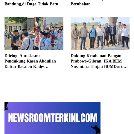
Bandung,di Duga Tidak Patuhi
Perubahan
Putusan Inkrah Komisi
Informasi
Diiringi Antusiasme
Dukung Ketahanan Pangan
Pendukung,Kasan Abdullah
Prabowo-Gibran, IKA BEM
Daftar Bacalon Kades
Nusantara Tinjau BUMDes dan
Setiamekar
Panen Raya di Sukabudi Bekasi