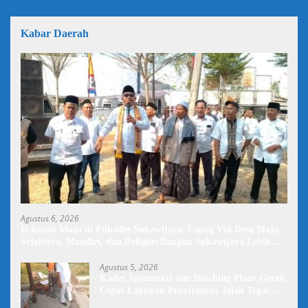
Kabar Daerah
Agustus 6, 2026
H.harun Maju di Pilkades Sukawijaya, Usung Visi Desa Maju,
Sejahtera, Mandiri, dan Religius Bangun Sukawijaya Lebih
Baik Lagi
Agustus 5, 2026
Kades Jayamukti dan Batching Plant Gerak
Cepat Lakukan Penyiraman Jalan Tegal
Danas Darurat Debu