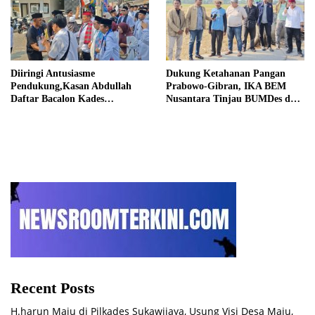
Diiringi Antusiasme
Dukung Ketahanan Pangan
Pendukung,Kasan Abdullah
Prabowo-Gibran, IKA BEM
Daftar Bacalon Kades
Nusantara Tinjau BUMDes dan
Setiamekar
Panen Raya di Sukabudi Bekasi
Recent Posts
H.harun Maju di Pilkades Sukawijaya, Usung Visi Desa Maju,