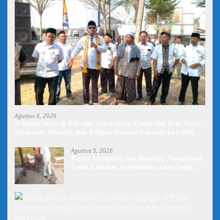
Agustus 6, 2026
H.harun Maju di Pilkades Sukawijaya, Usung Visi Desa Maju,
Sejahtera, Mandiri, dan Religius Bangun Sukawijaya Lebih
Baik Lagi
Agustus 5, 2026
Kades Jayamukti dan Batching Plant Gerak
Cepat Lakukan Penyiraman Jalan Tegal
Danas Darurat Debu