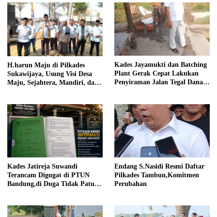
Kades Jayamukti dan Batching
H.harun Maju di Pilkades
Plant Gerak Cepat Lakukan
Sukawijaya, Usung Visi Desa
Penyiraman Jalan Tegal Danas
Maju, Sejahtera, Mandiri, dan
Darurat Debu
Religius Bangun Sukawijaya
Lebih Baik Lagi
Kades Jatireja Suwandi
Endang S.Nasidi Resmi Daftar
Terancam Digugat di PTUN
Pilkades Tambun,Komitmen
Bandung,di Duga Tidak Patuhi
Perubahan
Putusan Inkrah Komisi
Informasi