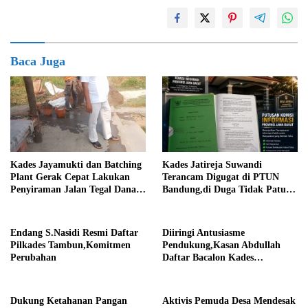
Baca Juga
Kades Jayamukti dan Batching
Kades Jatireja Suwandi
Plant Gerak Cepat Lakukan
Terancam Digugat di PTUN
Penyiraman Jalan Tegal Danas
Bandung,di Duga Tidak Patuhi
Darurat Debu
Putusan Inkrah Komisi
Informasi
Endang S.Nasidi Resmi Daftar
Diiringi Antusiasme
Pilkades Tambun,Komitmen
Pendukung,Kasan Abdullah
Perubahan
Daftar Bacalon Kades
Setiamekar
Dukung Ketahanan Pangan
Aktivis Pemuda Desa Mendesak