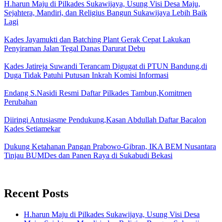
H.harun Maju di Pilkades Sukawijaya, Usung Visi Desa Maju,
Sejahtera, Mandiri, dan Religius Bangun Sukawijaya Lebih Baik
Lagi
Kades Jayamukti dan Batching Plant Gerak Cepat Lakukan
Penyiraman Jalan Tegal Danas Darurat Debu
Kades Jatireja Suwandi Terancam Digugat di PTUN Bandung,di
Duga Tidak Patuhi Putusan Inkrah Komisi Informasi
Endang S.Nasidi Resmi Daftar Pilkades Tambun,Komitmen
Perubahan
Diiringi Antusiasme Pendukung,Kasan Abdullah Daftar Bacalon
Kades Setiamekar
Dukung Ketahanan Pangan Prabowo-Gibran, IKA BEM Nusantara
Tinjau BUMDes dan Panen Raya di Sukabudi Bekasi
Recent Posts
H.harun Maju di Pilkades Sukawijaya, Usung Visi Desa