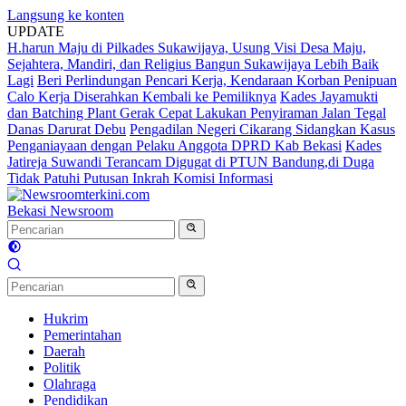
Langsung ke konten
UPDATE
H.harun Maju di Pilkades Sukawijaya, Usung Visi Desa Maju,
Sejahtera, Mandiri, dan Religius Bangun Sukawijaya Lebih Baik
Lagi
Beri Perlindungan Pencari Kerja, Kendaraan Korban Penipuan
Calo Kerja Diserahkan Kembali ke Pemiliknya
Kades Jayamukti
dan Batching Plant Gerak Cepat Lakukan Penyiraman Jalan Tegal
Danas Darurat Debu
Pengadilan Negeri Cikarang Sidangkan Kasus
Penganiayaan dengan Pelaku Anggota DPRD Kab Bekasi
Kades
Jatireja Suwandi Terancam Digugat di PTUN Bandung,di Duga
Tidak Patuhi Putusan Inkrah Komisi Informasi
Bekasi Newsroom
Hukrim
Pemerintahan
Daerah
Politik
Olahraga
Pendidikan