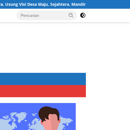
a Maju, Sejahtera, Mandiri, dan Religius Bangun Sukawijaya Lebih