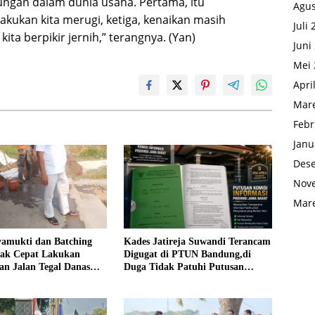
sungan dalam dunia usaha. Pertama, itu
Agus
lakukan kita merugi, ketiga, kenaikan masih
Juli
a berpikir jernih,” terangnya. (Yan)
Juni
Mei 
Apri
Mare
Febr
Janu
Des
Nov
Mare
yamukti dan Batching
Kades Jatireja Suwandi Terancam
rak Cepat Lakukan
Digugat di PTUN Bandung,di
an Jalan Tegal Danas
Duga Tidak Patuhi Putusan
Debu
Inkrah Komisi Informasi