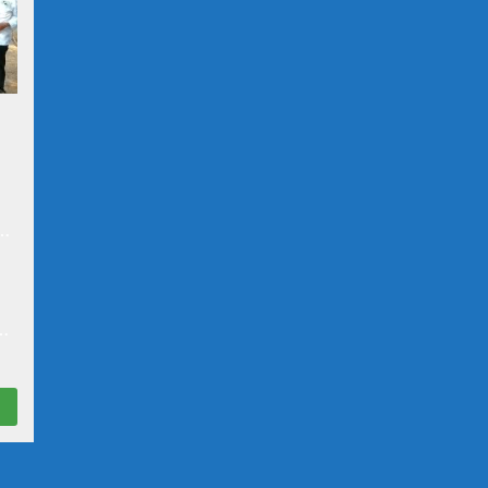
at
n
N