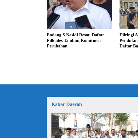
Endang S.Nasidi Resmi Daftar
Diiringi 
Pilkades Tambun,Komitmen
Pendukun
Perubahan
Daftar Ba
Kabar Daerah