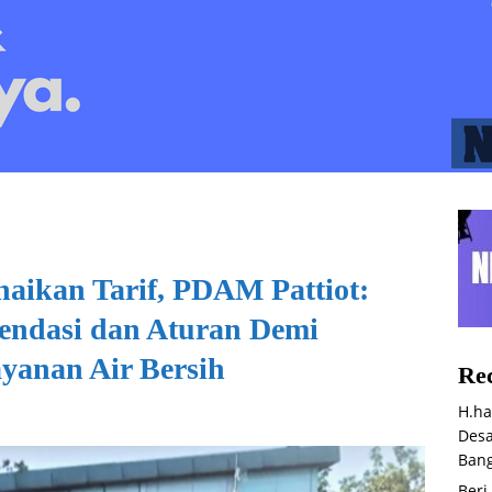
aikan Tarif, PDAM Pattiot:
endasi dan Aturan Demi
yanan Air Bersih
Rec
H.ha
Desa
Bang
Beri