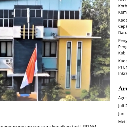
Korb
Kemb
Kade
Cepa
Daru
Peng
Peng
Kab 
Kade
PTUN
Inkr
Ar
Agus
Juli
Juni
Mei 
mengurungkan rencana kenaikan tarif, PDAM