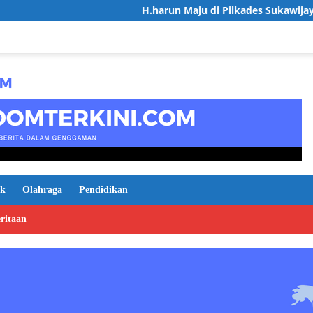
H.harun Maju di Pilkades Sukawijaya, Usung Visi Des
ik
Olahraga
Pendidikan
ritaan