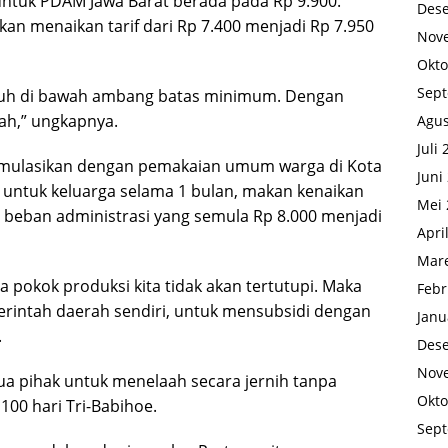
untuk PDAM Jawa Barat berada pada Rp 9.900.
Des
n menaikan tarif dari Rp 7.400 menjadi Rp 7.950
Nov
Okto
Sep
 jauh di bawah ambang batas minimum. Dengan
ah,” ungkapnya.
Agus
Juli
simulasikan dengan pemakaian umum warga di Kota
Juni
k untuk keluarga selama 1 bulan, makan kenaikan
Mei 
i beban administrasi yang semula Rp 8.000 menjadi
Apri
Mare
pokok produksi kita tidak akan tertutupi. Maka
Febr
rintah daerah sendiri, untuk mensubsidi dengan
Janu
.
Des
Nov
 pihak untuk menelaah secara jernih tanpa
Okto
00 hari Tri-Babihoe.
Sep