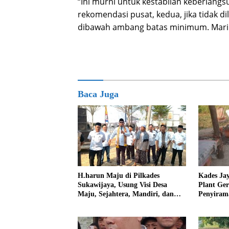
“Ini murni untuk kestabilan keberlang
rekomendasi pusat, kedua, jika tidak di
dibawah ambang batas minimum. Mari kit
Baca Juga
Kades Ja
H.harun Maju di Pilkades
Plant Ge
Sukawijaya, Usung Visi Desa
Penyiram
Maju, Sejahtera, Mandiri, dan
Darurat 
Religius Bangun Sukawijaya
Lebih Baik Lagi