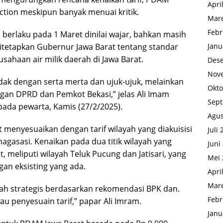
Apri
ction meskipun banyak menuai kritik.
Mare
Febr
 berlaku pada 1 Maret dinilai wajar, bahkan masih
Janu
tetapkan Gubernur Jawa Barat tentang standar
ahaan air milik daerah di Jawa Barat.
Des
Nov
idak dengan serta merta dan ujuk-ujuk, melainkan
Okto
ngan DPRD dan Pemkot Bekasi,” jelas Ali Imam
Sep
pada pewarta, Kamis (27/2/2025).
Agus
 menyesuaikan dengan tarif wilayah yang diakuisisi
Juli
agasasi. Kenaikan pada dua titik wilayah yang
Juni
, meliputi wilayah Teluk Pucung dan Jatisari, yang
Mei 
gan eksisting yang ada.
Apri
Mare
kah strategis berdasarkan rekomendasi BPK dan.
Febr
 penyesuain tarif,” papar Ali Imram.
Janu