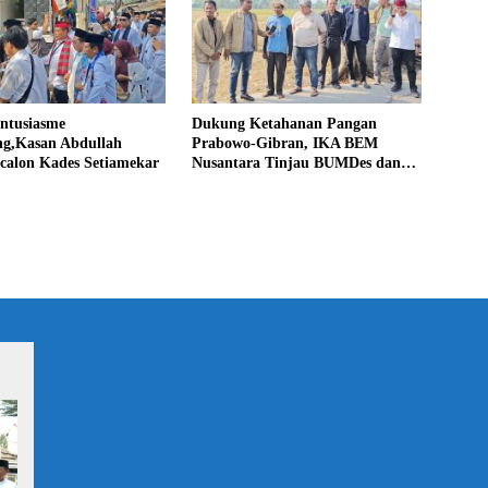
Antusiasme
Dukung Ketahanan Pangan
g,Kasan Abdullah
Prabowo-Gibran, IKA BEM
calon Kades Setiamekar
Nusantara Tinjau BUMDes dan
Panen Raya di Sukabudi Bekasi