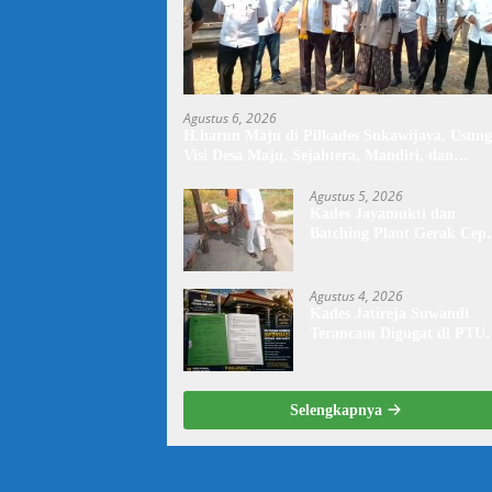
Agustus 6, 2026
H.harun Maju di Pilkades Sukawijaya, Usung
Visi Desa Maju, Sejahtera, Mandiri, dan
Religius Bangun Sukawijaya Lebih Baik Lagi
Agustus 5, 2026
Kades Jayamukti dan
Batching Plant Gerak Cep
Lakukan Penyiraman Jala
Tegal Danas Darurat Debu
Agustus 4, 2026
Kades Jatireja Suwandi
Terancam Digugat di PTU
Bandung,di Duga Tidak
Patuhi Putusan Inkrah
Komisi Informasi
Selengkapnya