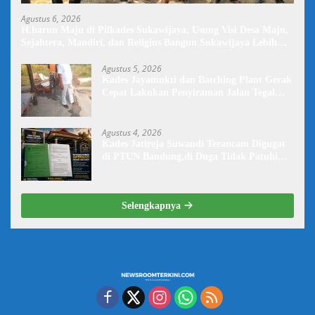
Agustus 6, 2026
H.harun Maju di Pilkades Sukawijaya, Usung Visi Desa Maju,
Sejahtera, Mandiri, dan Religius Bangun Sukawijaya Lebih
Baik Lagi
Agustus 5, 2026
Kades Jayamukti dan Batching Plant Gerak
Cepat Lakukan Penyiraman Jalan Tegal
Danas Darurat Debu
Agustus 4, 2026
Kades Jatireja Suwandi Terancam Digugat
di PTUN Bandung,di Duga Tidak Patuhi
Putusan Inkrah Komisi Informasi
Selengkapnya